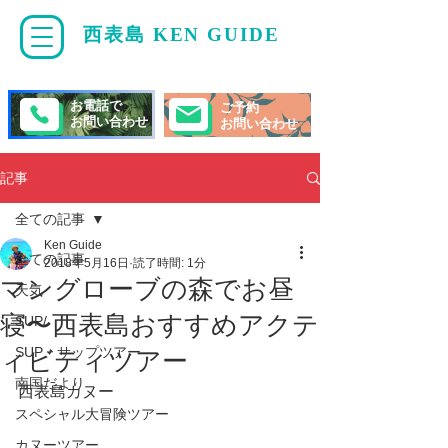
西表島 KEN GUIDE
・
ケンガイド
お電話で
ご予約
お問い合わせ
お問い合わせ
記事
全ての記事
Ken Guide
全ての記事
2018年5月16日
読了時間: 1分
マングローブの森でお昼
天気
寝〜西表島おすすめアクテ
SUP/
SUP・サップツアー
ィビティツアー
南国だより
西表島カヌー
スペシャル大冒険ツアー
カヌーツアー