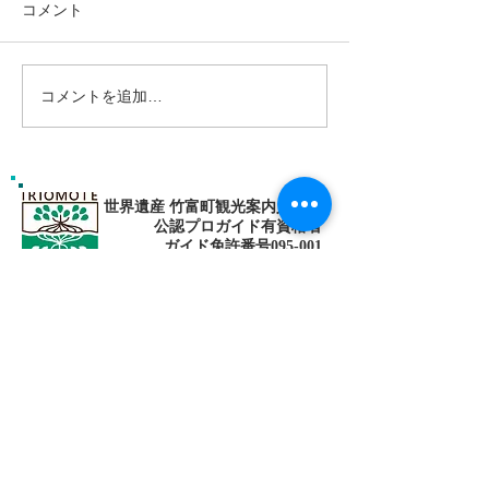
コメント
コメントを追加…
島旅で素敵な出逢い&冒険
ゴールデンウィ
へ〜🍍西表島カヌー
旅で秘境探検〜
カヌー
世界遺産 竹富町観光案内人条例
公認プロガイド有資格者
​ガイド免許番号095-001​​
お電話
でお問い合わせ
​※クリックすると繋がります
ご予約・お問い合わせ