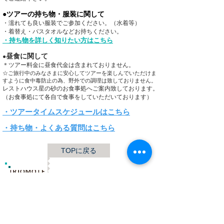
●ツアーの持ち物・服装に関して
・濡れても良い服装でご参加ください。（水着等）
・着替え・バスタオルなどお持ちください。
・​持ち物を詳しく知りたい方はこちら
昼食に関して
●
＊ツアー料金に昼食代金は含まれておりません。
☆ご旅行中のみなさまに安心してツアーを楽しんでいただけま
すように食中毒防止の為、野外での調理は致しておりません。
レストハウス星の砂のお食事処へご案内致しております。
（お食事処にて各自で食事をしていただいております）
​・ツアータイムスケジュールはこちら
​・持ち物・よくある質問はこちら
TOPに戻る
世界遺産 竹富町観光案内人条例
公認プロガイド有資格者
​ガイド免許番号095-001​​