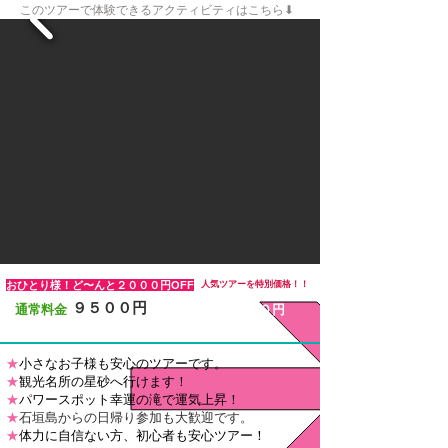
このツアーで体験できるアクティビティはこちら⬇︎
おひとり様！ど〜んと２０００円OFF
​人気ツアーを特別価格！！
９５００円
通常料金
７５００円
★
小さなお子様も安心のツアーです。
★
観光名所の星砂へ行けます！
★
パワースポット幸運の滝で運気上昇！
★
石垣島からの日帰り参加も大歓迎です。
★
体力に自信ない方、初心者も安心ツアー！