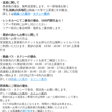
・送迎に関して
西表島の場合、無料送迎致します。※一部地域を除く
干立,祖納,白浜地区
は路線バス等で上原港に8:15集合。
詳しくは
路線バス案内
・
タクシー案内
・レンタカーにてご参加の場合、1000円割引あり！
ツアー予約時にお申し付けください
​ ツアー前日に集合時間・場所をご案内致します。
・星砂の浜からお帰りに関して
石垣島へお帰りの方は、
安栄観光上原港発のチケットをお持ちの方は無料シャトルバスを
ご利用いただけます。星砂の浜発 13:50・16:00・17:10~上原港
行き
・路線バス・タクシーの場合、
安永観光の八重山観光チケットを必ずご確認ください。
安永観光バス/星砂発13:50・16:00・17:10上原港行き
八重山観光バス/星砂発14:00・16:00・16:40・17:50上原港行き
高速船/上原港発14:30・16:40・15:20・17:10・18：20にて石垣
島へ帰れます。(15:20は7月〜9月のみ運行)
詳しくは
路線バス案内
・
タクシー案内
西表島にご宿泊の場合、
路線バス・タクシーで各自、宿泊先へお願い致します。
詳しくは
路線バス案内
・
タクシー案内
・星砂の浜より送迎をご希望の方は有料（お一人様¥1500-）にて承り
致します。
※17:00以降のお迎えになります。時間のご指定は出来ません。
石垣島へお帰りの方は最終便の高速船に乗船いただきます。
詳しくは高速船の
運行状況
をご確認ください。