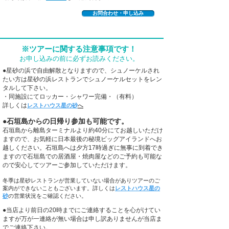
お問合わせ・申し込み
※ツアーに関する注意事項です！
お申し込みの前に必ずお読みください。
●星砂の浜で自由解散となりますので、シュノーケルされ
たい方は星砂の浜レストランでシュノーケルセットをレン
タルして下さい。
・同施設にてロッカー・シャワー完備・（有料）
詳しくは
レストハウス星の砂
へ
●石垣島からの日帰り参加も可能です。
石垣島から離島ターミナルより約40分にてお越しいただけ
ますので、お気軽に日本最後の秘境ビッグアイランドへお
越しください。石垣島へは夕方17時過ぎに無事に到着でき
ますので石垣島での居酒屋・焼肉屋などのご予約も可能な
ので安心してツアーご参加していただけます。
冬季は星砂レストランが営業していない場合がありツアーのご
案内ができないこともございます。詳しくは
レストハウス星
の
砂
の営業状況をご確認ください。
●当店より前日の20時までにご連絡することを心がけてい
ますが万が一連絡が無い場合は申し訳ありませんが当店ま
でご連絡下さい。