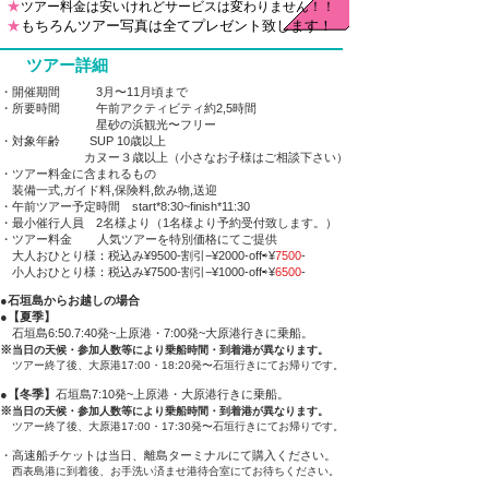
★
ツアー料金は安いけれどサービスは変わりません！！
★
もちろんツアー写真は全てプレゼント致します！
ツアー詳細
・開催期間 3月〜11月頃まで
・所要時間 午前アクティビティ約2,5時間
星砂の浜観光〜フリー
・対象年齢 SUP 10歳以上
カヌー３歳以上（小さなお子様はご相談下さい）
・ツアー料金に含まれるもの
装備一式,ガイド料,保険料,飲み物,送迎
・午前ツアー予定時間 start*8:30~finish*11:30
・最小催行人員 2名様より（1名様より予約受付致します。）
・ツアー料金
人気ツアーを特別価格にてご提供
大人おひとり様
：
税込み¥9500-割引−¥2000-off⇨¥
7500
-
小人おひとり様
：
税込み¥7500-割引−¥1000-off⇨¥
6500
-
●
石垣島からお越しの場合
●【夏季】
石垣島6:50.7:40発~上原港・7:00発~大原港行きに乗船。
※
当日の天候・参加人数等により乗船時間・到着港が異なります。
ツアー終了後、大原港17:00・18:20発〜石垣行きにてお帰りです。
●【冬季】
石垣島7:10発~上原港・大原港行きに乗船。
※
当日の天候・参加人数等により乗船時間・到着港が異なります。
ツアー終了後、大原港17:00・17:30発〜石垣行きにてお帰りです。
・高速船チケットは当日、離島ターミナルにて購入ください。
​
西表島港に到着後、お手洗い済ませ港待合室にてお待ちください。