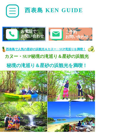
西表島 KEN GUIDE
・
ケンガイド
お電話で
ご予約
お問い合わせ
お問い合わせ
西表島で人気の星砂の浜観光＆カヌー・SUP滝巡りを満喫！
​カヌー・SUP秘境の滝巡り＆星砂の浜観光
秘境の滝巡り＆星砂の浜
観光を満喫！