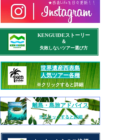
​★西表Lifeを日々更新！！
KENGUIDEストーリー​
​＆
失敗しないツアー選び方
世界遺産西表島​
人気ツアー各種
​※クリックすると詳細
​離島・島旅アドバイス
​※クリックすると詳細