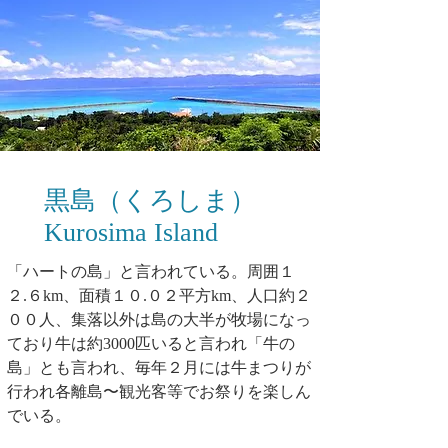
黒島（くろしま）
Kurosima Island
「ハートの島」と言われている。周囲１
２.６km、面積１０.０２平方km、人口約２
００人、集落以外は島の大半が牧場になっ
ており牛は約3000匹いると言われ「牛の
島」とも言われ、毎年２月には牛まつりが
行われ各離島〜観光客等でお祭りを楽しん
でいる。