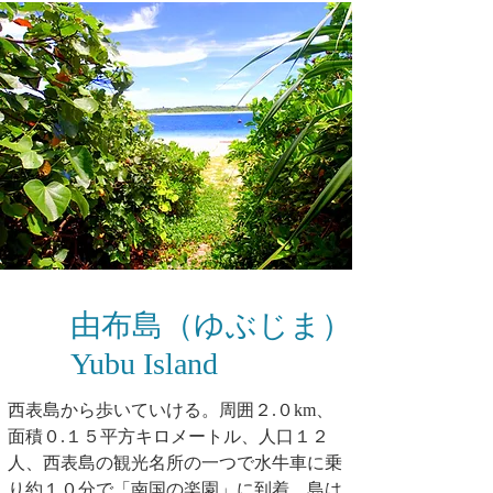
由布島（ゆぶじま）
Yubu Island
西表島から歩いていける。周囲２.０km、
面積０.１５平方キロメートル、人口１２
人、西表島の観光名所の一つで水牛車に乗
り約１０分で「南国の楽園」に到着、島は