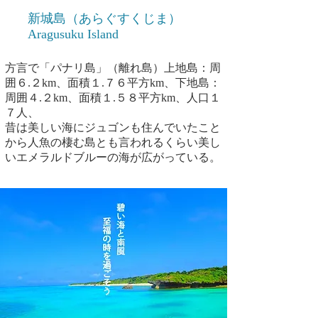
新城島（あらぐすくじま）
Aragusuku Island
方言で「パナリ島」（離れ島）上地島：周
囲６.２km、面積１.７６平方km、下地島：
周囲４.２km、面積１.５８平方km、人口１
７人、
昔は美しい海にジュゴンも住んでいたこと
から人魚の棲む島とも言われるくらい美し
いエメラルドブルーの海が広がっている。