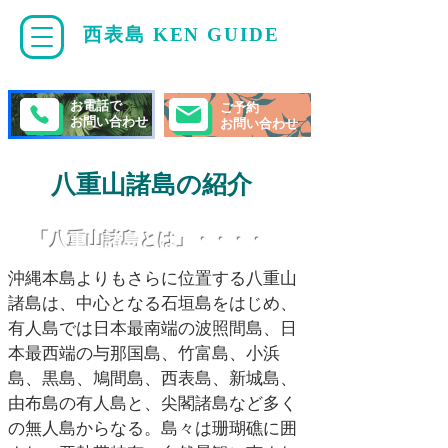
西表島 KEN GUIDE
・
ケンガイド
お電話で
ご予約
お問い合わせ
お問い合わせ
八重山諸島の紹介
​「八重山諸島とは」・・・・
沖縄本島よりもさらに位置する八重山
諸島は、中心となる石垣島をはじめ、
有人島では日本最南端の波照間島、日
本最西端の与那国島、竹富島、小浜
島、黒島、鳩間島、西表島、新城島、
由布島の有人島と、尖閣諸島など多く
の無人島からなる。島々は珊瑚礁に囲