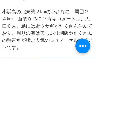
小浜島の北東約２kmの小さな島、周囲２.
４km、面積０.３９平方キロメートル、人
口０人、島には野ウサギがたくさん住んで
おり、周りの海は美しい珊瑚礁やたくさん
の熱帯魚が棲む人気のシュノーケルポイン
トです。