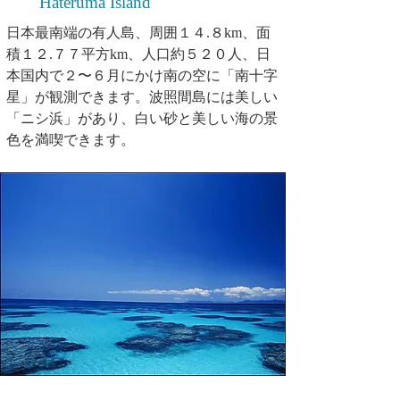
Hateruma Island
日本最南端の有人島、周囲１４.８km、面
積１２.７７平方km、人口約５２０人、日
本国内で２〜６月にかけ南の空に「南十字
星」が観測できます。波照間島には美しい
「ニシ浜」があり、白い砂と美しい海の景
色を満喫できます。