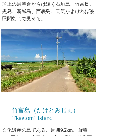
頂上の展望台からは遠く石垣島、竹富島、
黒島、新城島、西表島、天気がよければ波
照間島まで見える。
竹富島（たけとみじま）
Tkaetomi Island
文化遺産の島である、周囲9.2km、面積