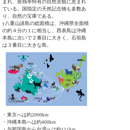
まれ、亜熱帯特有の自然景観に恵まれ
ている。国指定の天然記念物も多数あ
り、自然の宝庫である。
y八重山諸島の総面積は、沖縄県全面積
の約４分の１に相当し、西表島は沖縄
本島に次いで２番目に大きく、石垣島
は３番目に大きな島。
・東京へは約2000km
・沖縄本島へは約400km
・与那国島から台湾へは約111km