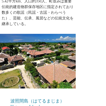
5.42平方km、人口約350人、町並みは重要
伝統的建造物群保存地区に指定されており
数多くの歌謡（民謡・古謡・わらべう
た）、芸能、伝承、風習などの伝統文化を
継承している。
波照間島（はてるまじま）