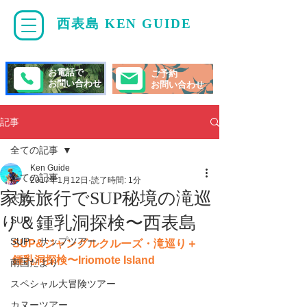
西表島 KEN GUIDE
・
ケンガイド
お電話で
ご予約
お問い合わせ
お問い合わせ
記事
全ての記事
Ken Guide
全ての記事
2017年1月12日
読了時間: 1分
家族旅行でSUP秘境の滝巡
天気
り＆鍾乳洞探検〜西表島
SUP/
SUP・サップツアー
SUP&ジャングルクルーズ・滝巡り＋
鍾乳洞探検〜Iriomote Island
南国だより
スペシャル大冒険ツアー
カヌーツアー