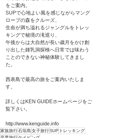
をご案内。
SUPで心地よい風を感じながらマング
ローブの森をクルーズ、
生命が満ち溢れるジャングルをトレッ
キングで秘境の滝巡り、
午後からは大自然が長い歳月をかけ創
り出した鍾乳洞探検へ日常では味わう
ことのできない神秘体験してきまし
た。
西表島で最高の旅をご案内いたしま
す。
詳しくはKEN GUIDEホームページをご
覧下さい。
http://www.kenguide.info
家族旅行
石垣島
女子旅行
SUP
トレッキング
卒業旅行
ケイビング