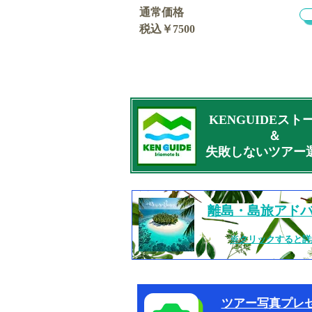
通常価格
税込￥7500
KENGUIDEスト
​＆
失敗しないツアー
​離島・島旅アド
​※クリックすると
​ツアー写真プレ