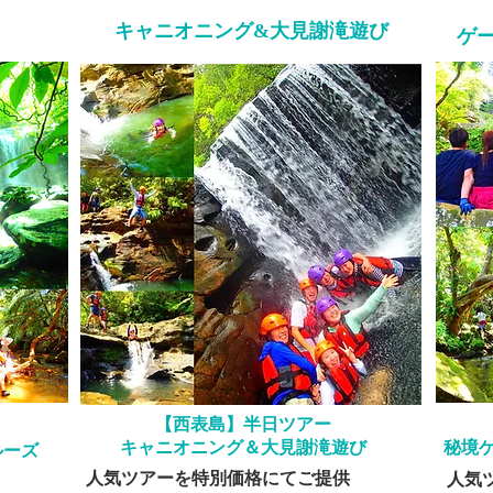
キャニオニング&大見謝滝遊び
ゲー
​【西表島】半日ツアー
キャニオニング＆大見謝滝遊び
秘境
ルーズ
​人気ツアーを特別価格にてご提供
​人