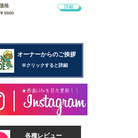
価格
詳細
￥9000
​オーナーからのご挨拶
​※クリックすると詳細
​★西表Lifeを日々更新！！
各種レビュー