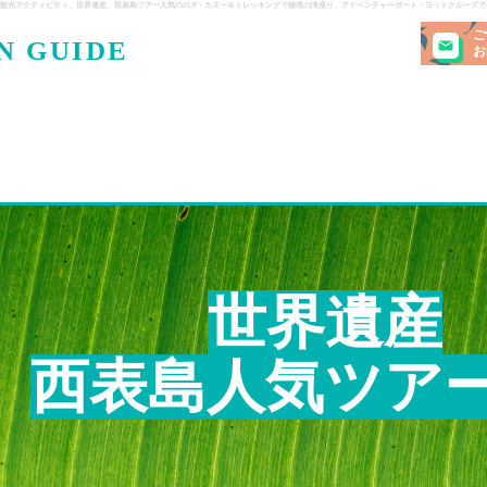
観光アクティビティ、世界遺産、西表島ツアー人気のSUP・カヌー＆トレッキングで秘境の滝巡り、アドベンチャーボート・ヨットクルーズ
ご
N GUIDE
・ケンガ
お
世界遺産
西表島人気ツア