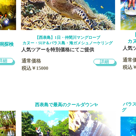
​【西表島】1日・仲間川
マングローブ
カ
カヌー・SUP＆バラス島・海ガメシュノーケリング
乳洞探検
​人
​人気ツアーを特別価格にてご提供
通常
詳細
通常価格
詳細
税込￥
税込￥15000
バラス
西表島で最高のクールダウン✨
グ