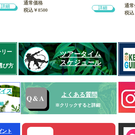
通常価格
通常
詳細
詳細
税込￥8500
税込
ーリー
ツアータイム
スケジュール
選び方
バイス
​よくある質問
Q&A
詳細
​※クリックすると詳細
ゼント