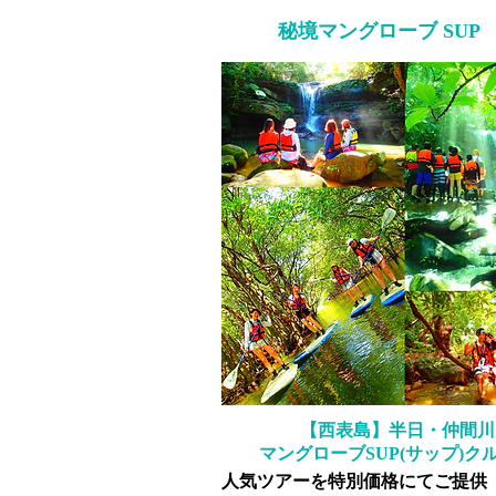
秘境マングローブ SUP
【西表島】半日・仲間川
マングローブSUP(サップ)ク
​人気ツアーを特別価格にてご提供