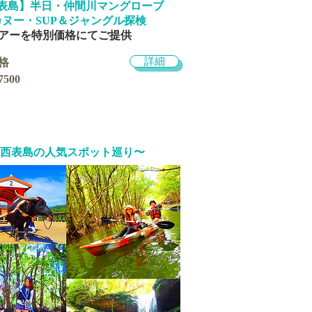
表島】半日・仲間川
マングローブ
カヌー・SUP＆ジャングル探検
ツアーを特別価格にてご提供
詳細
格
500
西表島の人気スポット巡り〜