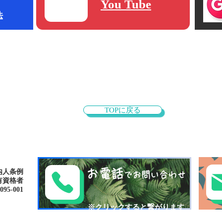
You Tube​
法
TOPに戻る
お電話
内人条例
でお問い合わせ
有資格者
-001​​
​※クリックすると繋がります