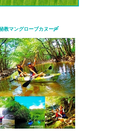
秘教マングローブカヌー🛶