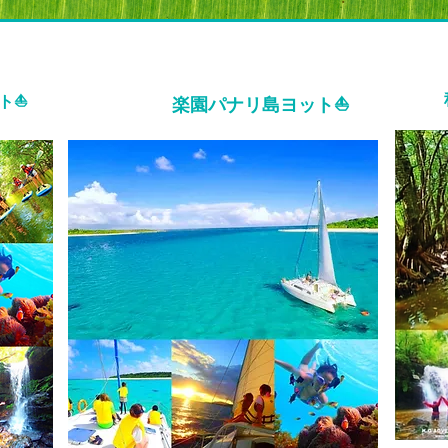
⛵️
楽園パナリ島ヨット⛵️