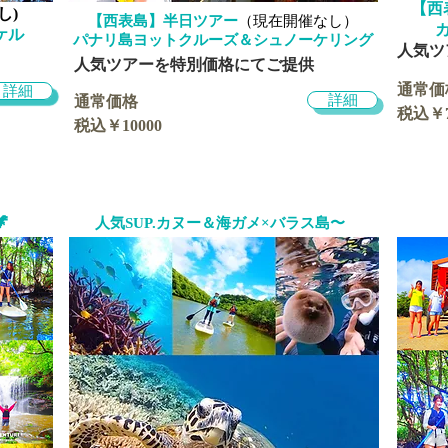
【西
し)
【西表島】半日ツアー
​（現在開催なし）
ケル
​パナリ島ヨットクルーズ＆シュノーケリング
​人気
​人気ツアーを特別価格にてご提供
通常価
詳細
詳細
通常価格
税込￥7
税込￥10000

人気SUP.カヌー＆海ガメ×バラス島〜