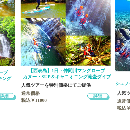
​【西表島】1日・仲間川マングローブ
ーブ
カヌー・SUP＆キャニオニング滝壷ダイブ
キング
シュノ
​人気ツアーを特別価格にてご提供
​人気
通常価格
詳細
詳細
税込￥11000
通常
税込￥