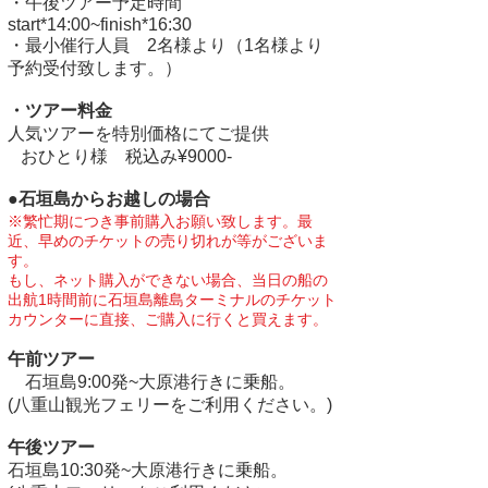
・午後ツアー予定時間
start*14:00~finish*16:30
・最小催行人員 2名様より（1名様より
予約受付致します。）
・ツアー料金
人気ツアーを特別価格にてご提供
​ おひとり様
税込み¥9000-
●石垣島からお越しの場合
※繁忙期につき事前購入お願い致します。最
近、早めのチケットの売り切れが等がございま
す。
もし、ネット購入ができない場合、当日の船の
出航1時間前に石垣島離島ターミナルのチケット
カウンターに直接、ご購入に行くと買えます。
午前ツアー
石垣島9:00発~大原港行きに乗船。
(八重山観光フェリーをご利用ください。)
午後ツアー
石垣島10:30発~大原港行きに乗船。