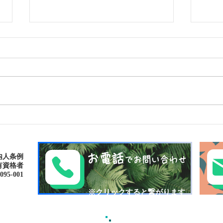
島旅で素敵な出逢い&冒険
ゴー
へ〜🍍西表島カヌー
秘境
お電話
内人条例
でお問い合わせ
有資格者
-001​​
​※クリックすると繋がります