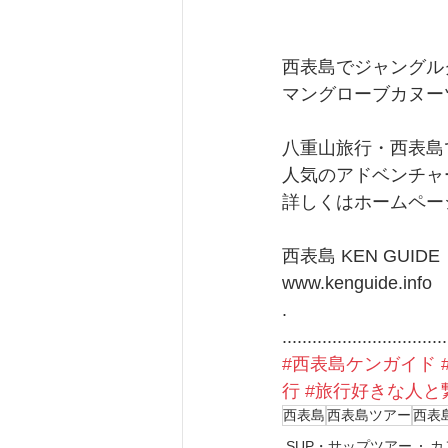
西表島でジャングルク
マングローブカヌー
八重山旅行・西表島
人気のアドベンチャ
詳しくはホームペー
西表島 KEN GUIDE
www.kenguide.info
.
.................................
#西表島ケンガイド
行
#旅行好きな人と
西表島
西表島ツアー
西表
SUP・サップツアー
カ