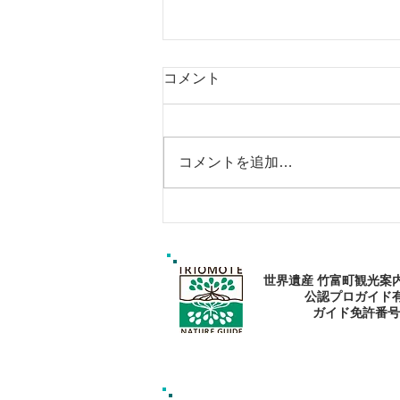
コメント
コメントを追加…
西表島おすすめスポットツア
ー・マングローブカヌー：森
で心と身体を癒そう
世界遺産 竹富町観光案
公認プロガイド
​ガイド免許番号095