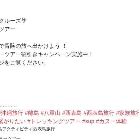
ルーズ🌴 
ツアー
で冒険の旅へ出かけよう ！
ーツアー割引きキャンペーン実施中！
ジをご覧ください。
...........
#沖縄旅行
#離島
#八重山
#西表島
#西表島旅行
#家族旅
繋がりたい
#トレッキングツアー
#sup
#カヌー体験
島アクティビティ
西表島旅行
ヌーツアー