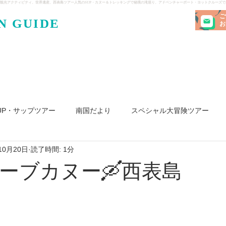
観光アクティビティ、世界遺産、西表島ツアー人気のSUP・カヌー＆トレッキングで秘境の滝巡り、アドベンチャーボート・ヨットクルーズ
ご
N GUIDE
・ケンガ
お
UP・サップツアー
南国だより
スペシャル大冒険ツアー
10月20日
読了時間: 1分
リ島
ヨット
釣り
求人
ーブカヌー🛶西表島