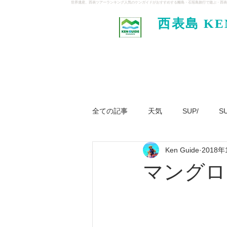
世界遺産、西表ツアーランキング人気のケンガイドがおすすめする離島・石垣島旅行で遊ぶ・西表
西表島 KE
イド
全ての記事
天気
SUP/
S
Ken Guide
2018年
ジャングル大冒険ツアー
パナ
マングロ