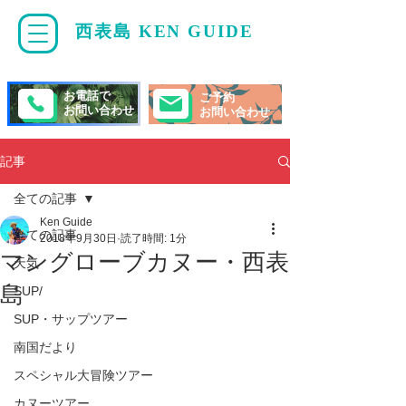
西表島 KEN GUIDE
・
ケンガイド
お電話で
ご予約
お問い合わせ
お問い合わせ
記事
全ての記事
Ken Guide
全ての記事
2018年9月30日
読了時間: 1分
マングローブカヌー・西表
天気
島
SUP/
SUP・サップツアー
南国だより
スペシャル大冒険ツアー
カヌーツアー