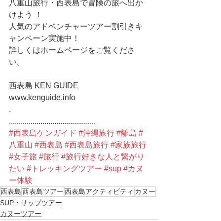
八重山旅行・西表島で冒険の旅へ出か
けよう ！
人気のアドベンチャーツアー割引きキ
ャンペーン実施中！
詳しくはホームページをご覧くださ
い。
西表島 KEN GUIDE
www.kenguide.info
.
............................................
#西表島ケンガイド
#沖縄旅行
#離島
#
八重山
#西表島
#西表島旅行
#家族旅行
#女子旅
#旅行
#旅行好きな人と繋がり
たい
#トレッキングツアー
#sup
#カヌ
ー体験
西表島
西表島ツアー
西表島アクティビティ
カヌー
SUP・サップツアー
カヌーツアー