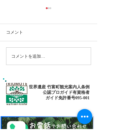
コメント
コメントを追加…
島旅で素敵な出逢い&冒険
ゴールデンウィ
へ〜🍍西表島カヌー
旅で秘境探検〜
カヌー
世界遺産 竹富町観光案内人条例
公認プロガイド有資格者
​ガイド免許番号095-001​​
お電話
でお問い合わせ
​※クリックすると繋がります