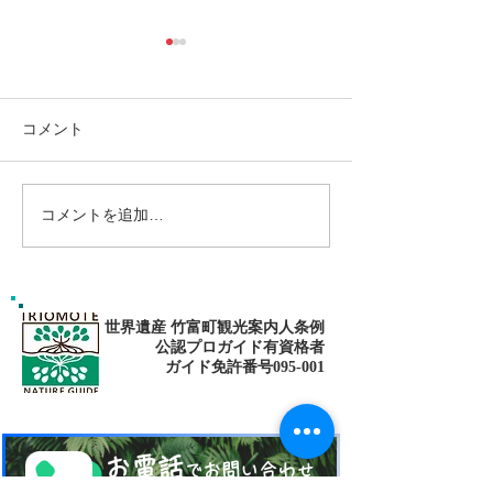
コメント
コメントを追加…
ゴールデンウィークは南
パナリ島シュノ
の島で新しい自分に出逢
グ・大自然の中でNa
fitness✨
おう〜✨パナリ島シュノ
ーケリング
世界遺産 竹富町観光案内人条例
公認プロガイド有資格者
​ガイド免許番号095-001​​
お電話
でお問い合わせ