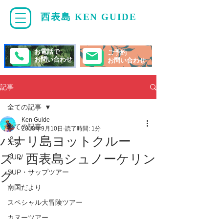
西表島 KEN GUIDE
・
ケンガイド
お電話で
ご予約
お問い合わせ
お問い合わせ
記事
全ての記事
Ken Guide
全ての記事
2018年9月10日
読了時間: 1分
パナリ島ヨットクルー
天気
ズ・西表島シュノーケリン
SUP/
SUP・サップツアー
グ
南国だより
スペシャル大冒険ツアー
カヌーツアー