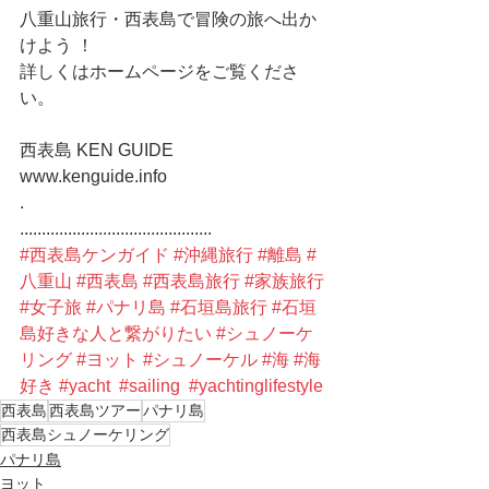
八重山旅行・西表島で冒険の旅へ出か
けよう ！
詳しくはホームページをご覧くださ
い。
西表島 KEN GUIDE
www.kenguide.info
.
............................................
#西表島ケンガイド
#沖縄旅行
#離島
#
八重山
#西表島
#西表島旅行
#家族旅行
#女子旅
#パナリ島
#石垣島旅行
#石垣
島好きな人と繋がりたい
#シュノーケ
リング
#ヨット
#シュノーケル
#海
#海
好き
#yacht
#sailing
#yachtinglifestyle
西表島
西表島ツアー
パナリ島
西表島シュノーケリング
パナリ島
ヨット