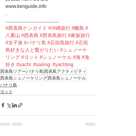
www.kenguide.info
.
............................................
#西表島ケンガイド
#沖縄旅行
#離島
#
八重山
#西表島
#西表島旅行
#家族旅行
#女子旅
#パナリ島
#石垣島旅行
#石垣
島好きな人と繋がりたい
#シュノーケ
リング
#ヨット
#シュノーケル
#海
#海
好き
#yacht
#sailing
#yachting
西表島ツアー
パナリ島
西表島アクティビティ
西表島シュノーケリング
西表島シュノーケル
パナリ島
ヨット