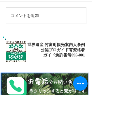
コメントを追加…
ゴールデンウィークは南
パナリ島シュノ
の島で新しい自分に出逢
グ・大自然の中でNa
fitness✨
おう〜✨パナリ島シュノ
ーケリング
世界遺産 竹富町観光案内人条例
公認プロガイド有資格者
​ガイド免許番号095-001​​
お電話
でお問い合わせ
​※クリックすると繋がります
ご予約・お問い合わせ
​※クリックするとメールです