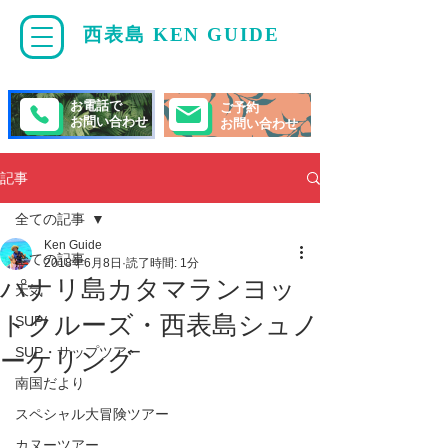
西表島 KEN GUIDE
・
ケンガイド
お電話で
ご予約
お問い合わせ
お問い合わせ
記事
全ての記事
Ken Guide
全ての記事
2018年6月8日
読了時間: 1分
パナリ島カタマランヨッ
天気
トクルーズ・西表島シュノ
SUP/
SUP・サップツアー
ーケリング
南国だより
スペシャル大冒険ツアー
カヌーツアー