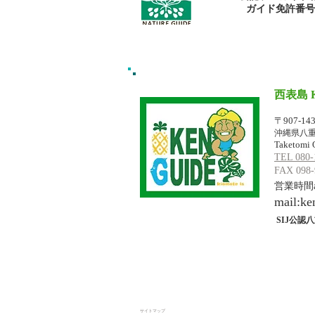
​ガイド免許番号095
西表島 
イリオモテジ
〒907-14
沖縄県八重
Taketomi 
TEL 080-
FAX 098-
営業時間am
mail:
ke
SIJ公認八
サイトマップ