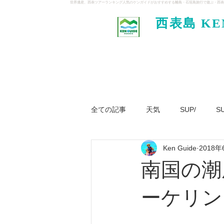
世界遺産、西表ツアーランキング人気のケンガイドがおすすめする離島・石垣島旅行で遊ぶ・西表
西表島 KE
イド
全ての記事
天気
SUP/
S
Ken Guide
2018年
ジャングル大冒険ツアー
パナ
南国の潮
ーケリン