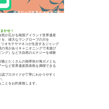
​※クリックするとメールです
おまかせ！
自然が広がる南国アイランド世界遺産
ィを、雄大なマングローブの川を
イリオモテヤマネコが生息するジャング
境の滝がありキャニオニングで滝遊び
ビング）など大自然のエナジーを体験
ゴ礁とたくさんの熱帯魚や海ガメとも
アーなど世界遺産西表島を満喫できる
公認プロガイドが丁寧にわかりやすく
い。
ることをお約束致します。