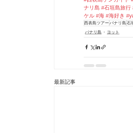
ナリ島
#石垣島旅行
ケル
#海
#海好き
#y
西表島ツアー
パナリ島
石
パナリ島
ヨット
最新記事