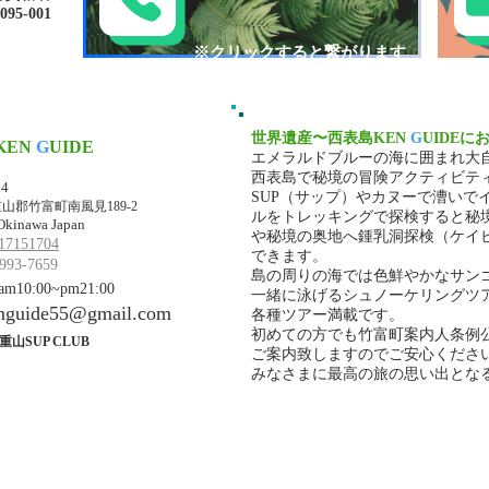
-001​​
​※クリックすると繋がります
世界遺産〜西表島KEN
G
UIDEに
KEN
G
UIDE
エメラルドブルーの海に囲まれ大
マ・ケンガイド
西表島で秘境の冒険アクティビテ
34
SUP（サップ）やカヌーで漕いで
山郡竹富町南風見189-2
ルをトレッキングで探検すると秘
Okinawa Japan
や秘境の奥地へ鍾乳洞探検（ケイ
17151704
できます。
993-7659
島の周りの海では色鮮やかなサン
10:00~pm21:00
一緒に泳げるシュノーケリングツ
nguide55@gmail.com
各種ツアー満載です。
初めての方でも竹富町案内人条例
重山SUP CLUB
ご案内致しますのでご安心くださ
みなさまに最高の旅の思い出とな