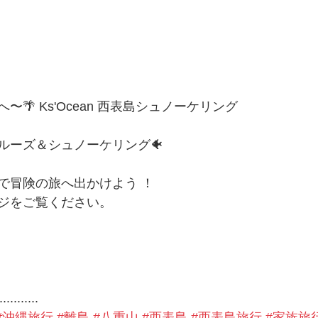
🌴 Ks'Ocean 西表島シュノーケリング
ルーズ＆シュノーケリング🐠
で冒険の旅へ出かけよう ！
ジをご覧ください。
...........
#沖縄旅行
#離島
#八重山
#西表島
#西表島旅行
#家族旅