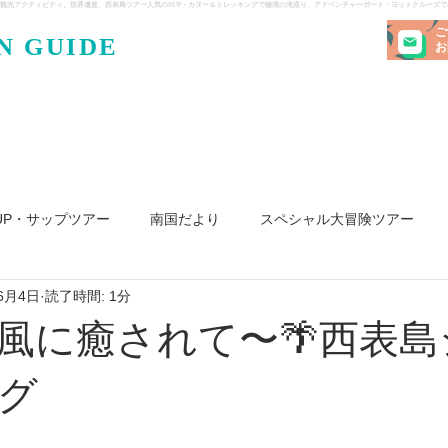
観光アクティビティ、世界遺産、西表島ツアー人気のSUP・カヌー＆トレッキングで秘境の滝巡り、アドベンチャーボート・ヨットクルーズ
ご
N GUIDE
・ケンガ
お
UP・サップツアー
南国だより
スペシャル大冒険ツアー
6月4日
読了時間: 1分
リ島
ヨット
釣り
求人
風に癒されて〜🌴西表島
グ