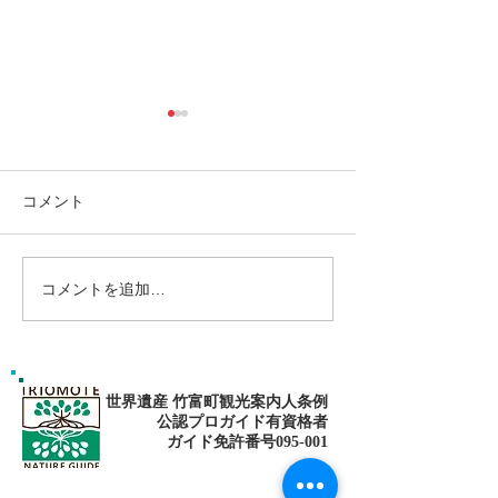
コメント
コメントを追加…
大自然の中でNatural
自然を愛する男！T
fitness✨西表島でマングロ
目指して〜🌴
ーブSUP
世界遺産 竹富町観光案内人条例
公認プロガイド有資格者
​ガイド免許番号095-001​​