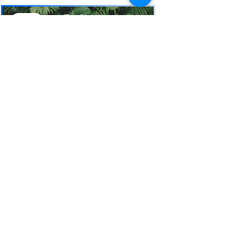
お電話
でお問い合わせ
​※クリックすると繋がります
ご予約・お問い合わせ
​※クリックするとメールです
西表島 KEN
G
UIDE
イリオモテジマ・ケンガイド
〒907-1434
沖縄県八重山郡竹富町南風見189-2
Taketomi Okinawa Japan
TEL 080-17151704
FAX
098-993-7659
営業時間am10:00~pm21:00
mail:
kenguide55@gmail.com
SIJ公認八重山SUP CLUB