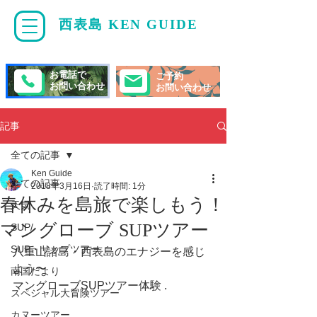
西表島 KEN GUIDE
・
ケンガイド
お電話で
ご予約
お問い合わせ
お問い合わせ
記事
全ての記事
Ken Guide
全ての記事
2018年3月16日
読了時間: 1分
春休みを島旅で楽しもう！
天気
マングローブ SUPツアー
SUP/
SUP・サップツアー
八重山諸島・西表島のエナジーを感じ
よう〜
南国だより
マングローブSUPツアー体験 .
スペシャル大冒険ツアー
カヌーツアー