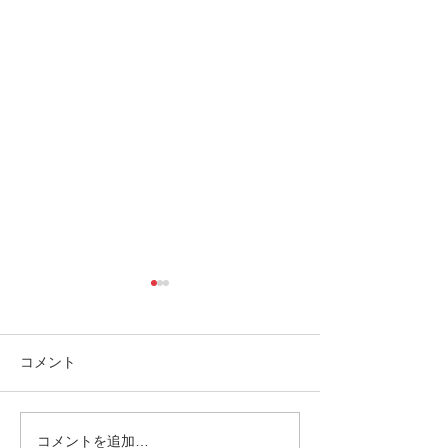
コメント
森の力に癒されて〜🌴
コメントを追加…
大自然の中でNatu