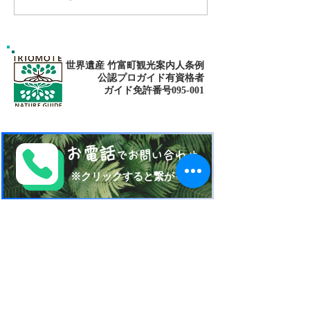
fitness✨西表
ーブSUP
世界遺産 竹富町観光案内人条例
公認プロガイド有資格者
​ガイド免許番号095-001​​
お電話
でお問い合わせ
​※クリックすると繋がります
ご予約・お問い合わせ
​※クリックするとメールです
西表島 KEN
G
UIDE