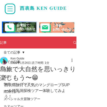
西表島 KEN GUIDE
・
ケンガイド
お電話で
ご予約
お問い合わせ
お問い合わせ
記事
全ての記事
Ken Guide
全ての記事
2018年1月26日
読了時間: 1分
島旅で大自然を思いっきり
天気
楽しもう〜😁
SUP/
SUP・サップツアー
西表島旅行で人気のマングローブSUP
ー＆鍾乳洞探検ツアー体験してみよ
南国だより
う！ 
スペシャル大冒険ツアー
カヌーツアー