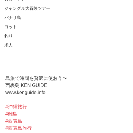
ジャングル大冒険ツアー
パナリ島
ヨット
釣り
求人
島旅で時間を贅沢に使おう〜
西表島 KEN GUIDE
www.kenguide.info
#沖縄旅行
#離島
#西表島
#西表島旅行