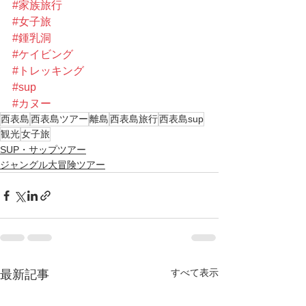
#家族旅行
#女子旅
#鍾乳洞
#ケイビング
#トレッキング
#sup
#カヌー
西表島
西表島ツアー
離島
西表島旅行
西表島sup
観光
女子旅
SUP・サップツアー
ジャングル大冒険ツアー
すべて表示
最新記事