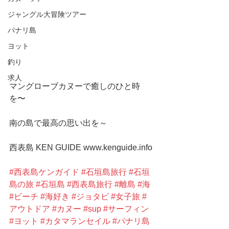
ジャングル大冒険ツアー
パナリ島
ヨット
釣り
求人
マングローブカヌーで癒しのひと時
を〜
南の島で最高の思い出を～
西表島 KEN GUIDE www.kenguide.info
#西表島ケンガイド
#石垣島旅行
#石垣
島の旅
#石垣島
#西表島旅行
#離島
#海
#ビーチ
#海好き
#ジョタビ
#女子旅
#
アウトドア
#カヌー
#sup
#サーフィン
#ヨット
#カタマランセイル
#パナリ島