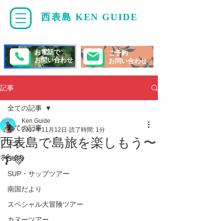
西表島 KEN GUIDE
・
ケンガイド
お電話で
ご予約
お問い合わせ
お問い合わせ
記事
全ての記事
Ken Guide
全ての記事
2017年11月12日
読了時間: 1分
西表島で島旅を楽しもう〜
天気
🌴💚
SUP/
SUP・サップツアー
南国だより
スペシャル大冒険ツアー
カヌーツアー