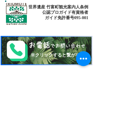
世界遺産 竹富町観光案内人条例
公認プロガイド有資格者
​ガイド免許番号095-001​​
お電話
でお問い合わせ
​※クリックすると繋がります
ご予約・お問い合わせ
​※クリックするとメールです
西表島 KEN
G
UIDE
イリオモテジマ・ケンガイド
〒907-1434
沖縄県八重山郡竹富町南風見189-2
Taketomi Okinawa Japan
TEL 080-17151704