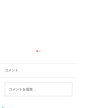
コメント
コメントを追加…
島旅で素敵な出逢い&冒険
ゴールデンウィ
へ〜🍍西表島カヌー
旅で秘境探検〜
カヌー