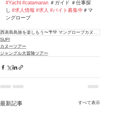
#Yacht
#catamaran
 ＃ガイド ＃仕事探
し 
#求人情報
#求人
#バイト募集中
＃マ
ングローブ
西表島島旅を楽しもう〜🌴💚 マングローブカヌー&シャワートレッキング 南の島で最高の思い
SUP/
カヌーツアー
ジャングル大冒険ツアー
すべて表示
最新記事