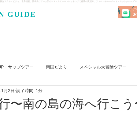
観光アクティビティ、世界遺産、西表島ツアー人気のSUP・カヌー＆トレッキングで秘境の滝巡り、アドベンチャーボート・ヨットクルーズ
ご
N GUIDE
・ケンガ
お
UP・サップツアー
南国だより
スペシャル大冒険ツアー
11月2日
読了時間: 1分
リ島
ヨット
釣り
求人
行〜南の島の海へ行こう〜