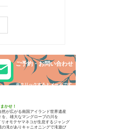
リ島シュノーケリング・
の中でNatural fitness✨
ご予約・お問い合わせ
​※クリックするとメールです
おまかせ！
自然が広がる南国アイランド世界遺産
ィを、雄大なマングローブの川を
イリオモテヤマネコが生息するジャング
境の滝がありキャニオニングで滝遊び