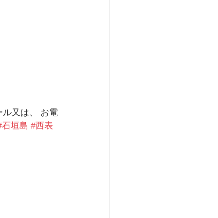
ール又は、 お電
#石垣島
#西表