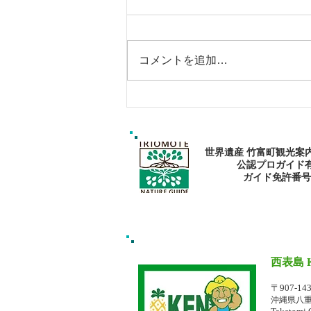
コメントを追加…
エメラルドブルーの海で過ご
そう〜🏝
世界遺産 竹富町観光案
公認プロガイド
​ガイド免許番号095
西表島 
イリオモテジ
〒907-14
沖縄県八重