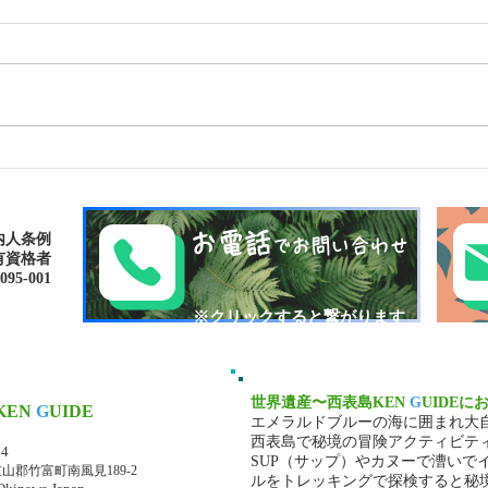
ゴールデンウィークは南の島
パナ
で新しい自分に出逢おう〜✨
大自然
パナリ島シュノーケリング
お電話
内人条例
でお問い合わせ
有資格者
-001​​
​※クリックすると繋がります
世界遺産〜西表島KEN
G
UIDEに
KEN
G
UIDE
エメラルドブルーの海に囲まれ大
マ・ケンガイド
西表島で秘境の冒険アクティビテ
34
SUP（サップ）やカヌーで漕いで
山郡竹富町南風見189-2
ルをトレッキングで探検すると秘