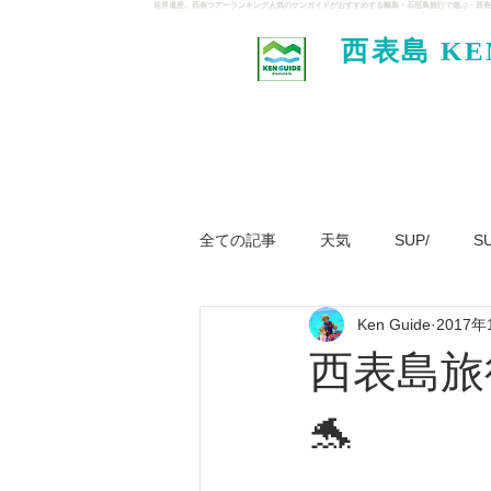
世界遺産、西表ツアーランキング人気のケンガイドがおすすめする離島・石垣島旅行で遊ぶ・西表
西表島 KE
イド
全ての記事
天気
SUP/
S
Ken Guide
2017年
ジャングル大冒険ツアー
パナ
西表島旅
🐬