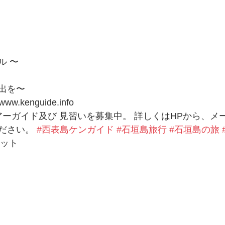
ル 〜
出を〜 
w.kenguide.info 
はツアーガイド及び 見習いを募集中。 詳しくはHPから、メ
ださい。 
#西表島ケンガイド
#石垣島旅行
#石垣島の旅
ヨット