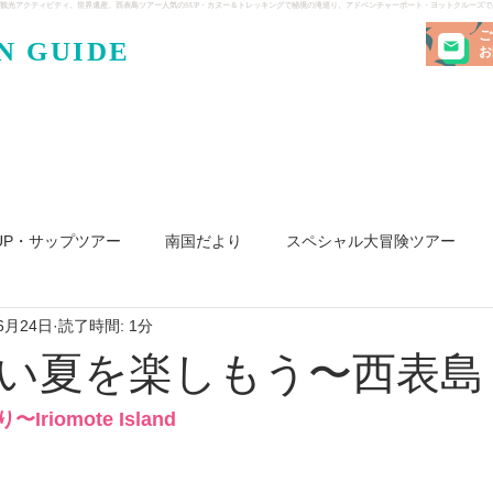
観光アクティビティ、世界遺産、西表島ツアー人気のSUP・カヌー＆トレッキングで秘境の滝巡り、アドベンチャーボート・ヨットクルーズ
ご
N GUIDE
・ケンガ
お
UP・サップツアー
南国だより
スペシャル大冒険ツアー
6月24日
読了時間: 1分
リ島
ヨット
釣り
求人
い夏を楽しもう〜西表島
iomote Island