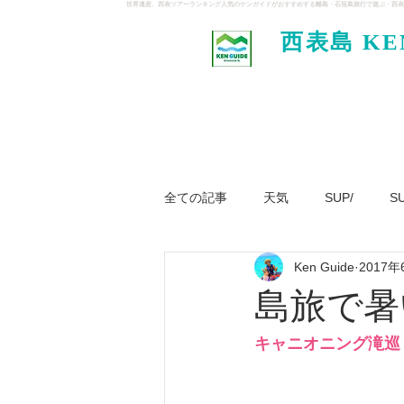
世界遺産、西表ツアーランキング人気のケンガイドがおすすめする離島・石垣島旅行で遊ぶ・西表
西表島 KE
イド
全ての記事
天気
SUP/
S
Ken Guide
2017年
ジャングル大冒険ツアー
パナ
島旅で暑
キャニオニング滝巡り〜Ir