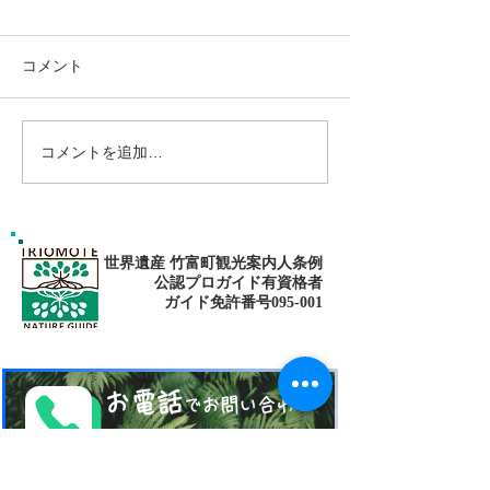
コメント
コメントを追加…
南の島へ旅してみよう〜
シャワートレッ
🌴パナリ島
秘境の滝巡り✨
世界遺産 竹富町観光案内人条例
公認プロガイド有資格者
​ガイド免許番号095-001​​
お電話
でお問い合わせ
​※クリックすると繋がります