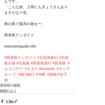
んです。
「こんな奴、人間にもぎょうさんおり
ますがな〜笑」
南の島で最高の旅を〜
西表島ケンガイド
www.kenguide.info
#西表島ケンガイド
#石垣島旅行
#石垣
島の旅
#石垣島
#西表島旅行
#西表島
#
エコツアー
#カヌー
#iriomote
#マング
ローブ
#旅
#旅行
#沖縄
#植物
#女子
旅
西表島の植物
南国だより