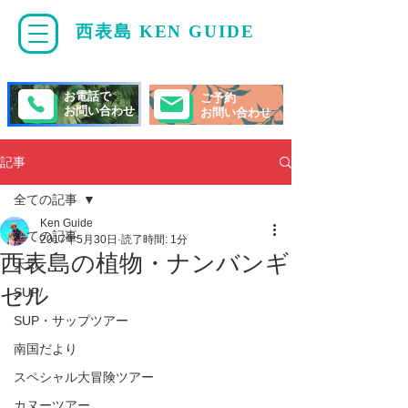
西表島 KEN GUIDE
・
ケンガイド
お電話で
ご予約
お問い合わせ
お問い合わせ
記事
全ての記事
Ken Guide
全ての記事
2017年5月30日
読了時間: 1分
西表島の植物・ナンバンギ
天気
セル
SUP/
SUP・サップツアー
南国だより
スペシャル大冒険ツアー
カヌーツアー