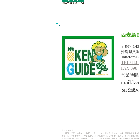
西表島 
イリオモテジ
〒907-14
沖縄県八重
Taketomi 
TEL 080-
FAX 098-
営業時間am
mail:
ke
SIJ公認八
サイトマップ
・HOME
・ツアーメニュー
・SUP
・カヌー
・トレッキング​
・シュノーケル・
由布島観光＆カヌ
表島トレッキングツアー・
半日SUPジャングル探検トレッキング
・
SUPジャングル探検.滝
・
特別割引プラン
・
ツアー写真プレゼント
・よくある質問
・タイムスケジュール
・問い合わせ