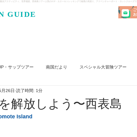
観光アクティビティ、世界遺産、西表島ツアー人気のSUP・カヌー＆トレッキングで秘境の滝巡り、アドベンチャーボート・ヨットクルーズ
ご
N GUIDE
・ケンガ
お
UP・サップツアー
南国だより
スペシャル大冒険ツアー
5月26日
読了時間: 1分
リ島
ヨット
釣り
求人
を解放しよう〜西表島
te Island