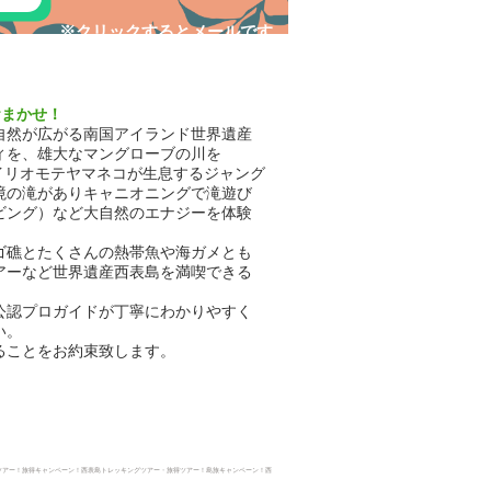
​※クリックするとメールです
おまかせ！
自然が広がる南国アイランド世界遺産
ィを、雄大なマングローブの川を
イリオモテヤマネコが生息するジャング
境の滝がありキャニオニングで滝遊び
ビング）など大自然のエナジーを体験
ゴ礁とたくさんの熱帯魚や海ガメとも
アーなど世界遺産西表島を満喫できる
公認プロガイドが丁寧にわかりやすく
い。
ることをお約束致します。
ツアー！旅得キャンペーン！西表島トレッキングツアー・
旅得ツアー！島旅キャンペーン！西