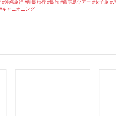
行
#沖縄旅行
#離島旅行
#島旅
#西表島ツアー
#女子旅
#
#キャニオニング