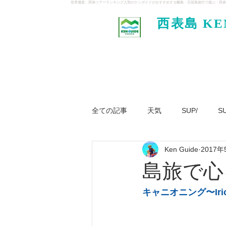
世界遺産、西表ツアーランキング人気のケンガイドがおすすめする離島・石垣島旅行で遊ぶ・西表
西表島 KE
イド
全ての記事
天気
SUP/
S
Ken Guide
2017年
ジャングル大冒険ツアー
パナ
島旅で心
キャニオニング〜Iriomo