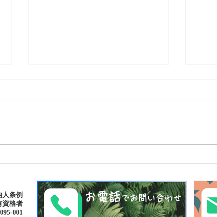
南の島へ旅してみよう〜🌴パ
シャ
ナリ島
の滝
お電話
内人条例
でお問い合わせ
有資格者
-001​​