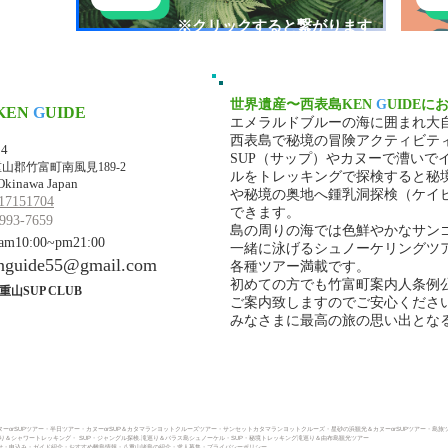
​※クリックすると繋がります
世界遺産〜西表島KEN
G
UIDEに
KEN
G
UIDE
エメラルドブルーの海に囲まれ大
マ・ケンガイド
西表島で秘境の冒険アクティビテ
34
SUP（サップ）やカヌーで漕いで
山郡竹富町南風見189-2
ルをトレッキングで探検すると秘
Okinawa Japan
や秘境の奥地へ鍾乳洞探検（ケイ
17151704
できます。
993-7659
島の周りの海では色鮮やかなサン
10:00~pm21:00
一緒に泳げるシュノーケリングツ
nguide55@gmail.com
各種ツアー満載です。
初めての方でも竹富町案内人条例
重山SUP CLUB
ご案内致しますのでご安心くださ
みなさまに最高の旅の思い出とな
ーorSUPツアー
・
半日ツアー
・
カヌーorSUP＆カタマランヨットクルーズツアー・
サンセットカタマランヨットクルーズ・
星砂の浜観光＆カヌーorSUPツアー・
島旅
巡り＆シャワートレッキング
・
SUP・ジャングル探検.滝巡り＆バラス島シュノーケル・
SUP・秘境トレッキング滝巡り＆由布島観光ツアー
・申込み​
・ガイド紹介
・おすすめ離島情報
・八重山諸島の紹介
・求人募集
・プライバシーポリシー