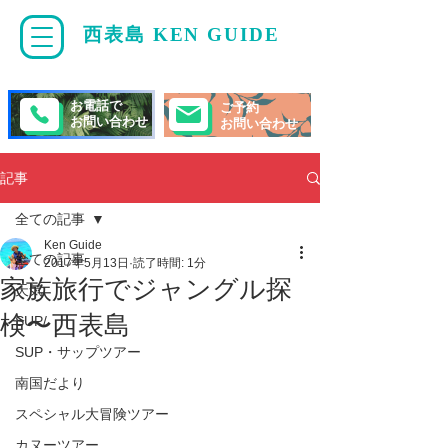
西表島 KEN GUIDE
・
ケンガイド
お電話で
ご予約
お問い合わせ
お問い合わせ
記事
全ての記事
Ken Guide
全ての記事
2017年5月13日
読了時間: 1分
家族旅行でジャングル探
天気
検〜西表島
SUP/
SUP・サップツアー
南国だより
スペシャル大冒険ツアー
カヌーツアー