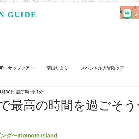
観光アクティビティ、世界遺産、西表島ツアー人気のSUP・カヌー＆トレッキングで秘境の滝巡り、アドベンチャーボート・ヨットクルーズ
ご
N GUIDE
・ケンガ
お
UP・サップツアー
南国だより
スペシャル大冒険ツアー
4月30日
読了時間: 1分
リ島
ヨット
釣り
求人
で最高の時間を過ごそう
〜Iriomote Island