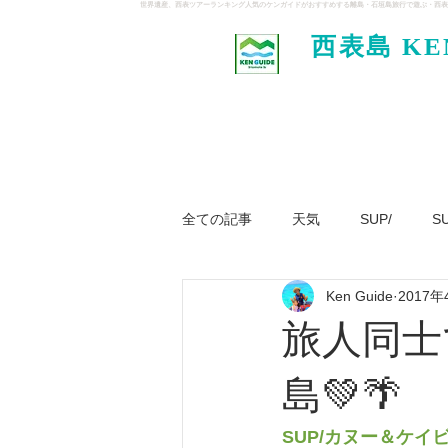
世界遺産、西表ツアーランキング人気のケンガイドがおすすめする離島・石垣島旅行で遊ぶ・西表
西表島 KE
イド
全ての記事
天気
SUP/
S
Ken Guide
2017年
ジャングル大冒険ツアー
パナ
旅人同士
島💚🌴
SUP/カヌー＆ケイビング