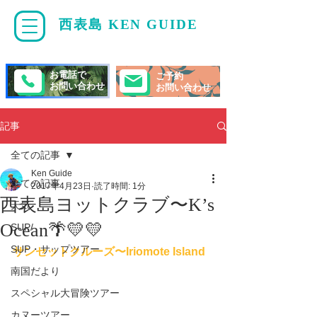
西表島 KEN GUIDE
・
ケンガイド
お電話で
ご予約
お問い合わせ
お問い合わせ
記事
全ての記事
Ken Guide
全ての記事
2017年4月23日
読了時間: 1分
西表島ヨットクラブ〜K’s
天気
Ocean🌴💛💛
SUP/
SUP・サップツアー
サンセットクルーズ〜Iriomote Island
南国だより
スペシャル大冒険ツアー
カヌーツアー