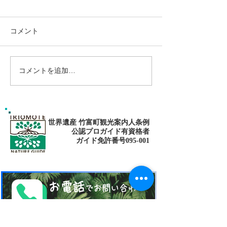
コメント
コメントを追加…
南の島へ旅してみよう〜
シャワートレッ
🌴パナリ島
秘境の滝巡り✨
世界遺産 竹富町観光案内人条例
公認プロガイド有資格者
​ガイド免許番号095-001​​
お電話
でお問い合わせ
​※クリックすると繋がります