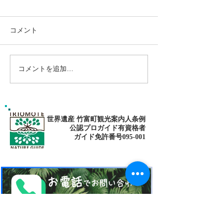
コメント
コメントを追加…
南の島へ旅してみよう〜
シャワートレッ
🌴パナリ島
秘境の滝巡り✨
世界遺産 竹富町観光案内人条例
公認プロガイド有資格者
​ガイド免許番号095-001​​
お電話
でお問い合わせ
​※クリックすると繋がります