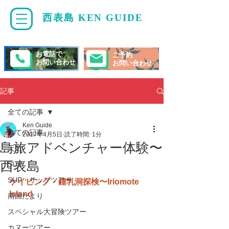
西表島 KEN GUIDE
・
ケンガイド
お電話で
ご予約
お問い合わせ
お問い合わせ
記事
全ての記事
Ken Guide
全ての記事
2017年4月5日
読了時間: 1分
島旅アドベンチャー体験〜
天気
西表島
SUP/
SUP・サップツアー
ケイビング・鍾乳洞探検〜Iriomote 
Island
南国だより
スペシャル大冒険ツアー
カヌーツアー