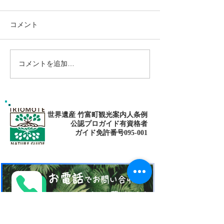
コメント
コメントを追加…
大自然の中でNatural
自然を愛する男！T
fitness✨西表島でマングロ
目指して〜🌴
ーブSUP
世界遺産 竹富町観光案内人条例
公認プロガイド有資格者
​ガイド免許番号095-001​​
お電話
でお問い合わせ
​※クリックすると繋がります