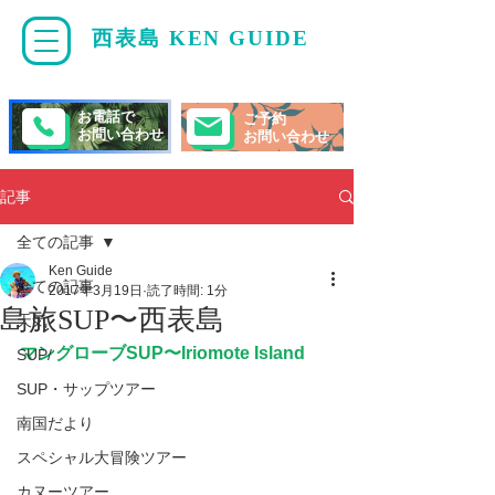
西表島 KEN GUIDE
・
ケンガイド
お電話で
ご予約
お問い合わせ
お問い合わせ
記事
全ての記事
Ken Guide
全ての記事
2017年3月19日
読了時間: 1分
島旅SUP〜西表島
天気
マングローブSUP〜Iriomote Island 
SUP/
SUP・サップツアー
南国だより
スペシャル大冒険ツアー
カヌーツアー