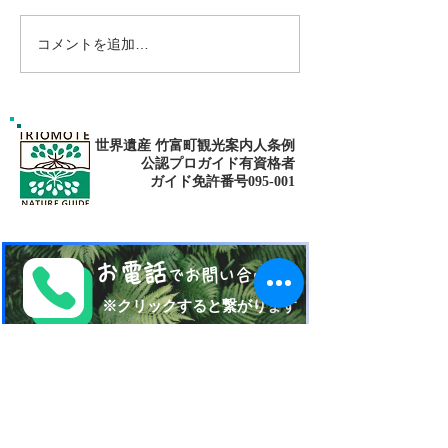
コメントを追加…
島旅で素敵な出逢い&冒険
ゴールデンウィ
へ〜🍍西表島カヌー
旅で秘境探検〜
カヌー
世界遺産 竹富町観光案内人条例
公認プロガイド有資格者
​ガイド免許番号095-001​​
お電話
でお問い合わせ
​※クリックすると繋がります
ご予約・お問い合わせ
​※クリックするとメールです