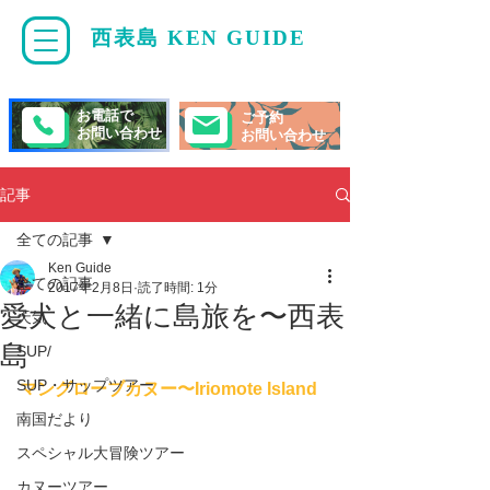
西表島 KEN GUIDE
・
ケンガイド
お電話で
ご予約
お問い合わせ
お問い合わせ
記事
全ての記事
Ken Guide
全ての記事
2017年2月8日
読了時間: 1分
愛犬と一緒に島旅を〜西表
天気
島
SUP/
SUP・サップツアー
マングローブカヌー〜Iriomote Island 
南国だより
スペシャル大冒険ツアー
カヌーツアー