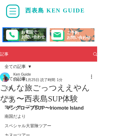
西表島 KEN GUIDE
・
ケンガイド
お電話で
ご予約
お問い合わせ
お問い合わせ
記事
全ての記事
Ken Guide
全ての記事
2017年1月25日
読了時間: 1分
こんな旅ごっつええやん
天気
なぁ〜西表島SUP体験
SUP/
SUP・サップツアー
マングローブSUP〜Iriomote Island 
南国だより
スペシャル大冒険ツアー
カヌーツアー