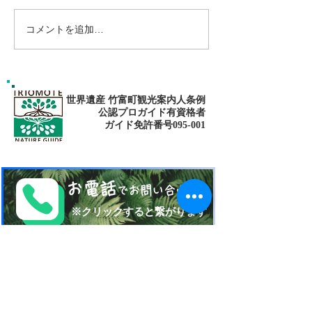
コメントを追加…
ゴールデンウィークは南
南の島へ旅して
の島で新しい自分に出逢
🌴パナリ島
おう〜✨パナリ島シュノ
ーケリング
世界遺産 竹富町観光案内人条例
公認プロガイド有資格者
​ガイド免許番号095-001​​
お電話
でお問い合わせ
​※クリックすると繋がります
ご予約・お問い合わせ
​※クリックするとメールです