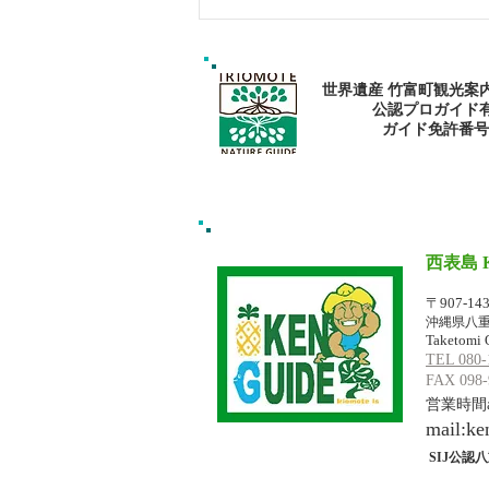
西表島おすすめスポットツア
ー・マングローブカヌー：森
で心と身体を癒そう
世界遺産 竹富町観光案
公認プロガイド
​ガイド免許番号095
西表島 
イリオモテジ
〒907-14
沖縄県八重
Taketomi 
TEL 080-
FAX 098-
営業時間am
mail:
ke
SIJ公認八