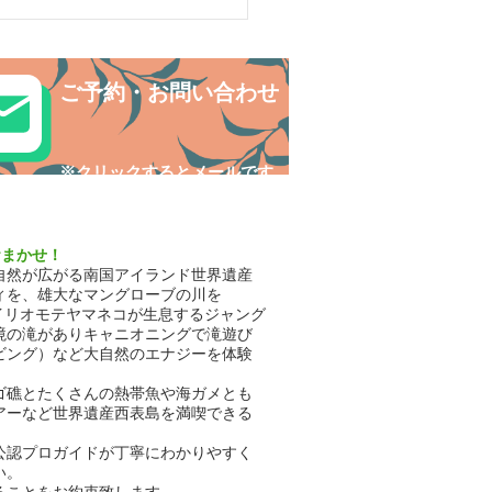
ルデンウィークは島旅で
探検〜😊西表島カヌー
ご予約・お問い合わせ
​※クリックするとメールです
おまかせ！
自然が広がる南国アイランド世界遺産
ィを、雄大なマングローブの川を
イリオモテヤマネコが生息するジャング
境の滝がありキャニオニングで滝遊び
ビング）など大自然のエナジーを体験
ゴ礁とたくさんの熱帯魚や海ガメとも
アーなど世界遺産西表島を満喫できる
公認プロガイドが丁寧にわかりやすく
い。