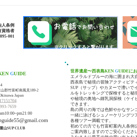
島旅で素敵な出逢い&冒険
ゴー
へ〜🍍西表島カヌー
秘境
お電話
内人条例
でお問い合わせ
有資格者
-001​​
​※クリックすると繋がります
世界遺産〜西表島KEN
G
UIDEに
KEN
G
UIDE
エメラルドブルーの海に囲まれ大
マ・ケンガイド
西表島で秘境の冒険アクティビテ
34
SUP（サップ）やカヌーで漕いで
山郡竹富町南風見189-2
ルをトレッキングで探検すると秘
Okinawa Japan
や秘境の奥地へ鍾乳洞探検（ケイ
17151704
できます。
993-7659
島の周りの海では色鮮やかなサン
10:00~pm21:00
一緒に泳げるシュノーケリングツ
nguide55@gmail.com
各種ツアー満載です。
初めての方でも竹富町案内人条例
重山SUP CLUB
ご案内致しますのでご安心くださ