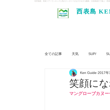
世界遺産、西表ツアーランキング人気のケンガイドがおすすめする離島・石垣島旅行で遊ぶ・西表
西表島 KE
イド
全ての記事
天気
SUP/
S
Ken Guide
2017年
ジャングル大冒険ツアー
パナ
笑顔にな
マングローブカヌー〜Iri