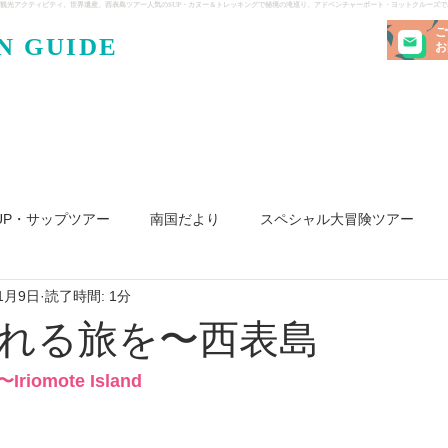
観光アクティビティ、世界遺産、西表島ツアー人気のSUP・カヌー＆トレッキングで秘境の滝巡り、アドベンチャーボート・ヨットクルーズ
ご
N GUIDE
・ケンガ
お
UP・サップツアー
南国だより
スペシャル大冒険ツアー
1月9日
読了時間: 1分
リ島
ヨット
釣り
求人
れる旅を〜西表島
omote Island 