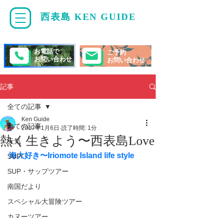
西表島 KEN GUIDE
・
ケンガイド
お電話で
ご予約
お問い合わせ
お問い合わせ
記事
全ての記事
Ken Guide
全ての記事
2017年1月6日
読了時間: 1分
熱く生きよう〜西表島Love
天気
海大好き〜Iriomote Island life style
SUP/
SUP・サップツアー
南国だより
スペシャル大冒険ツアー
カヌーツアー