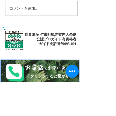
コメントを追加…
南の島へ旅してみよう〜
シャワートレッ
🌴パナリ島
秘境の滝巡り✨
世界遺産 竹富町観光案内人条例
公認プロガイド有資格者
​ガイド免許番号095-001​​
お電話
でお問い合わせ
​※クリックすると繋がります
ご予約・お問い合わせ
​※クリックするとメールです