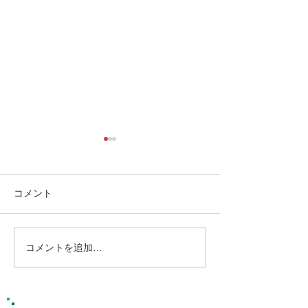
コメント
コメントを追加…
南の島へ旅してみよう〜
シャワートレッ
🌴パナリ島
秘境の滝巡り✨