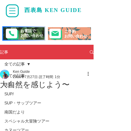
西表島 KEN GUIDE
・
ケンガイド
お電話で
ご予約
お問い合わせ
お問い合わせ
記事
全ての記事
Ken Guide
全ての記事
2016年7月27日
読了時間: 1分
大自然を感じよう〜
天気
SUP/
SUP・サップツアー
南国だより
スペシャル大冒険ツアー
カヌーツアー