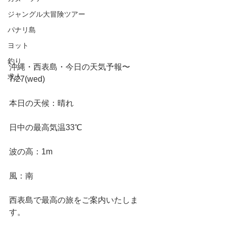
ジャングル大冒険ツアー
パナリ島
ヨット
釣り
沖縄・西表島・今日の天気予報〜
求人
7/27(wed)
本日の天候：晴れ
日中の最高気温33℃
波の高：1m
風：南
西表島で最高の旅をご案内いたしま
す。