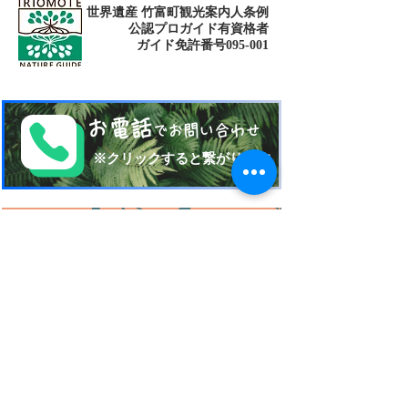
世界遺産 竹富町観光案内人条例
公認プロガイド有資格者
​ガイド免許番号095-001​​
お電話
でお問い合わせ
​※クリックすると繋がります
ご予約・お問い合わせ
​※クリックするとメールです
西表島 KEN
G
UIDE
イリオモテジマ・ケンガイド
〒907-1434
沖縄県八重山郡竹富町南風見189-2
Taketomi Okinawa Japan
TEL 080-17151704