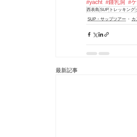
#yacht
#鍾乳洞
#
西表島
SUP
トレッキング
SUP・サップツアー
カ
最新記事