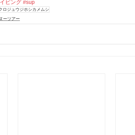
ケイビング
#sup
クロジュウジホシカメムシ
ヌーツアー