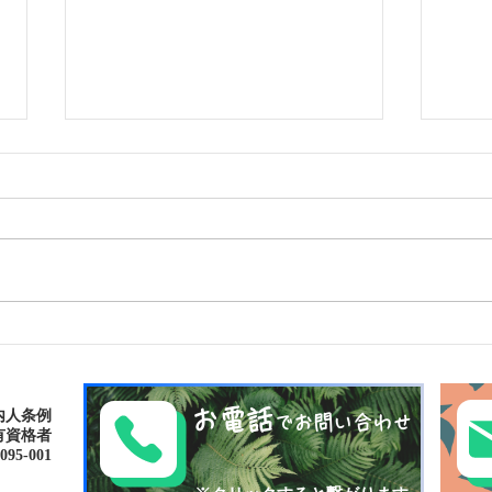
島旅で素敵な出逢い&冒険
ゴー
へ〜🍍西表島カヌー
秘境
お電話
内人条例
でお問い合わせ
有資格者
-001​​