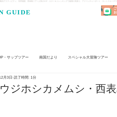
観光アクティビティ、世界遺産、西表島ツアー人気のSUP・カヌー＆トレッキングで秘境の滝巡り、アドベンチャーボート・ヨットクルーズ
ご
N GUIDE
・ケンガ
お
UP・サップツアー
南国だより
スペシャル大冒険ツアー
12月3日
読了時間: 1分
リ島
ヨット
釣り
求人
ウジホシカメムシ・西表