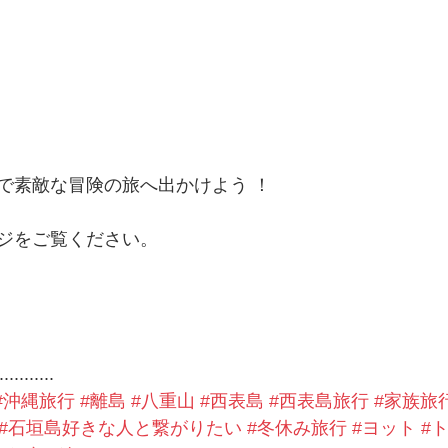
で素敵な冒険の旅へ出かけよう ！
ジをご覧ください。
...........
#沖縄旅行
#離島
#八重山
#西表島
#西表島旅行
#家族旅
#石垣島好きな人と繋がりたい
#冬休み旅行
#ヨット
#