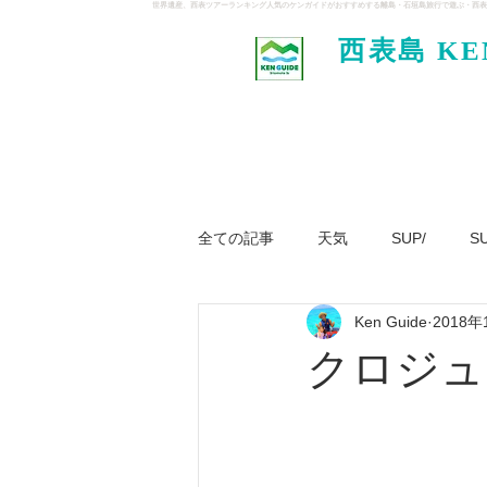
世界遺産、西表ツアーランキング人気のケンガイドがおすすめする離島・石垣島旅行で遊ぶ・西表
西表島 KE
イド
全ての記事
天気
SUP/
S
Ken Guide
2018年
ジャングル大冒険ツアー
パナ
クロジュ