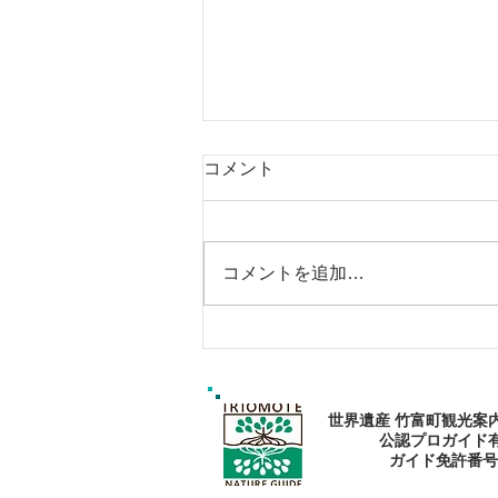
コメント
コメントを追加…
西表島おすすめスポットツア
ー・マングローブカヌー：森
で心と身体を癒そう
世界遺産 竹富町観光案
公認プロガイド
​ガイド免許番号095