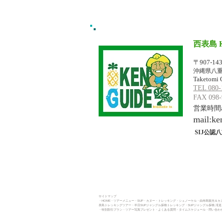
西表島 
イリオモテジ
〒907-14
沖縄県八重
Taketomi 
TEL 080-
FAX 098-
営業時間am
mail:
ke
SIJ公認八
サイトマップ
・HOME
・ツアーメニュー
・SUP
・カヌー
・トレッキング​
・シュノーケル・
由布島観光＆カヌ
表島トレッキングツアー・
半日SUPジャングル探検トレッキング
・
SUPジャングル探検.滝
・
特別割引プラン
・
ツアー写真プレゼント
・よくある質問
・タイムスケジュール
・問い合わせ