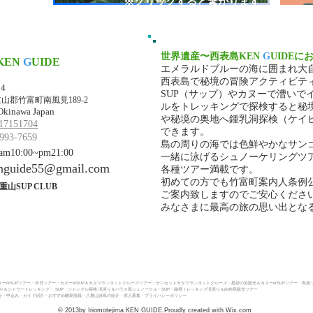
​※クリックすると繋がります
世界遺産〜西表島KEN
G
UIDEに
KEN
G
UIDE
エメラルドブルーの海に囲まれ大
マ・ケンガイド
西表島で秘境の冒険アクティビテ
34
SUP（サップ）やカヌーで漕いで
山郡竹富町南風見189-2
ルをトレッキングで探検すると秘
Okinawa Japan
や秘境の奥地へ鍾乳洞探検（ケイ
17151704
できます。
993-7659
島の周りの海では色鮮やかなサン
10:00~pm21:00
一緒に泳げるシュノーケリングツ
nguide55@gmail.com
各種ツアー満載です。
初めての方でも竹富町案内人条例
重山SUP CLUB
ご案内致しますのでご安心くださ
みなさまに最高の旅の思い出とな
ーorSUPツアー
・
半日ツアー
・
カヌーorSUP＆カタマランヨットクルーズツアー・
サンセットカタマランヨットクルーズ・
星砂の浜観光＆カヌーorSUPツアー・
島旅
巡り＆シャワートレッキング
・
SUP・ジャングル探検.滝巡り＆バラス島シュノーケル・
SUP・秘境トレッキング滝巡り＆由布島観光ツアー
・申込み​
・ガイド紹介
・おすすめ離島情報
・八重山諸島の紹介
・求人募集
・プライバシーポリシー
© 2013by Iriomotejima KEN GUIDE.Proudly created with
Wix.com