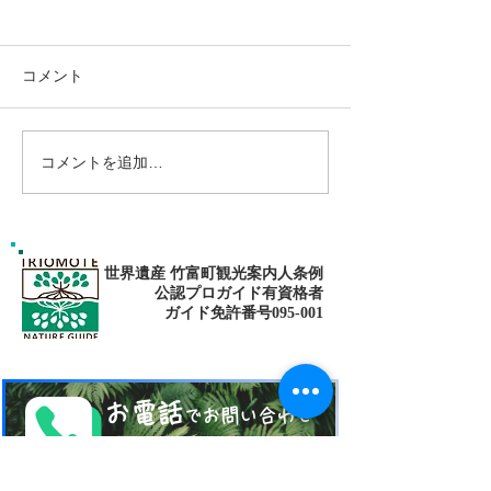
コメント
コメントを追加…
島旅で素敵な出逢い&冒険
ゴールデンウィ
へ〜🍍西表島カヌー
旅で秘境探検〜
カヌー
世界遺産 竹富町観光案内人条例
公認プロガイド有資格者
​ガイド免許番号095-001​​
お電話
でお問い合わせ
​※クリックすると繋がります