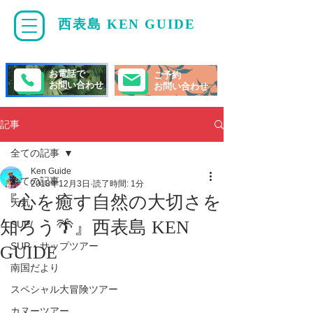
西表島 KEN GUIDE
・
ケンガイド
お電話で
ご予約
お問い合わせ
お問い合わせ
記事
全ての記事
Ken Guide
全ての記事
2018年12月3日
読了時間: 1分
『心を癒す自然の大切さを
天気
知ろう🌴』西表島 KEN
SUP/
SUP・サップツアー
GUIDE
南国だより
スペシャル大冒険ツアー
カヌーツアー