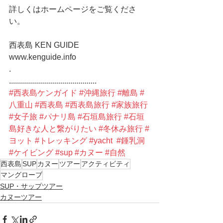
詳しくはホームページをご覧くださ
い。
西表島 KEN GUIDE
www.kenguide.info
.
............................................
#西表島ケンガイド
#沖縄旅行
#離島
#
八重山
#西表島
#西表島旅行
#家族旅行
#女子旅
#パナリ島
#石垣島旅行
#石垣
島好きな人と繋がりたい
#冬休み旅行
#
ヨット
#トレッキング
#yacht
#鍾乳洞
#ケイビング
#sup
#カヌー
#自然
西表島
SUP
カヌー
ツアー
アクティビティ
マングローブ
SUP・サップツアー
カヌーツアー