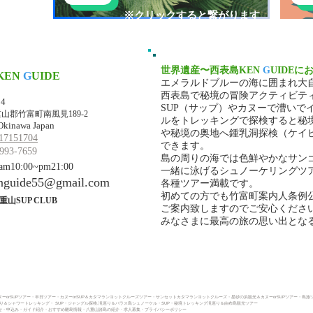
​※クリックすると繋がります
世界遺産〜西表島KEN
G
UIDEに
KEN
G
UIDE
エメラルドブルーの海に囲まれ大
マ・ケンガイド
西表島で秘境の冒険アクティビテ
34
SUP（サップ）やカヌーで漕いで
山郡竹富町南風見189-2
ルをトレッキングで探検すると秘
Okinawa Japan
や秘境の奥地へ鍾乳洞探検（ケイ
17151704
できます。
993-7659
島の周りの海では色鮮やかなサン
10:00~pm21:00
一緒に泳げるシュノーケリングツ
nguide55@gmail.com
各種ツアー満載です。
初めての方でも竹富町案内人条例
重山SUP CLUB
ご案内致しますのでご安心くださ
みなさまに最高の旅の思い出とな
ーorSUPツアー
・
半日ツアー
・
カヌーorSUP＆カタマランヨットクルーズツアー・
サンセットカタマランヨットクルーズ・
星砂の浜観光＆カヌーorSUPツアー・
島旅
巡り＆シャワートレッキング
・
SUP・ジャングル探検.滝巡り＆バラス島シュノーケル・
SUP・秘境トレッキング滝巡り＆由布島観光ツアー
・申込み​
・ガイド紹介
・おすすめ離島情報
・八重山諸島の紹介
・求人募集
・プライバシーポリシー