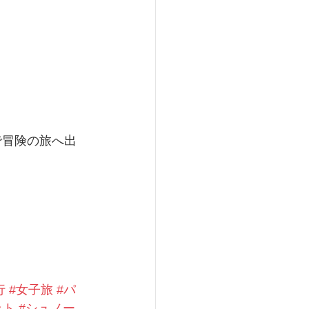
で冒険の旅へ出
行
#女子旅
#パ
ット
#シュノー