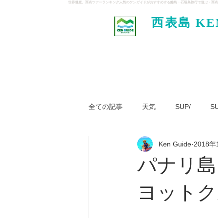
世界遺産、西表ツアーランキング人気のケンガイドがおすすめする離島・石垣島旅行で遊ぶ・西表
西表島 KE
イド
全ての記事
天気
SUP/
S
Ken Guide
2018年
ジャングル大冒険ツアー
パナ
パナリ島
ヨットク