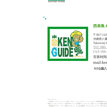
西表島 
イリオモテジ
〒907-14
沖縄県八重
Taketomi 
TEL 080-
FAX 098-
営業時間am
mail:
ke
SIJ公認八
サイトマップ
・HOME
・ツアーメニュー
・SUP
・カヌー
・トレッキング​
・シュノーケル・
由布島観光＆カヌ
表島トレッキングツアー・
半日SUPジャングル探検トレッキング
・
SUPジャングル探検.滝
・
特別割引プラン
・
ツアー写真プレゼント
・よくある質問
・タイムスケジュール
・問い合わせ