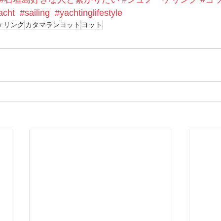
acht
#sailing
#yachtinglifestyle
ケリング
カタマランヨット
ヨット