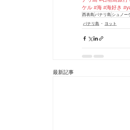
ケル
#海
#海好き
#y
西表島
パナリ島
シュノー
パナリ島
ヨット
最新記事