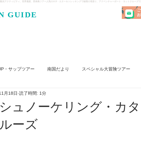
観光アクティビティ、世界遺産、西表島ツアー人気のSUP・カヌー＆トレッキングで秘境の滝巡り、アドベンチャーボート・ヨットクルーズ
ご
N GUIDE
・ケンガ
お
UP・サップツアー
南国だより
スペシャル大冒険ツアー
11月18日
読了時間: 1分
リ島
ヨット
釣り
求人
シュノーケリング・カタ
ルーズ