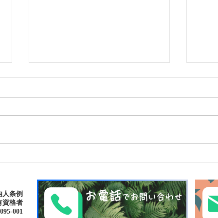
ゴールデンウィークは南の島
パナ
で新しい自分に出逢おう〜✨
大自然
パナリ島シュノーケリング
お電話
内人条例
でお問い合わせ
有資格者
-001​​