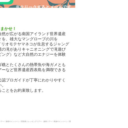
​※クリックするとメールです
おまかせ！
自然が広がる南国アイランド世界遺産
ィを、雄大なマングローブの川を
イリオモテヤマネコが生息するジャング
境の滝がありキャニオニングで滝遊び
ビング）など大自然のエナジーを体験
ゴ礁とたくさんの熱帯魚や海ガメとも
アーなど世界遺産西表島を満喫できる
公認プロガイドが丁寧にわかりやすく
い。
ることをお約束致します。
ツアー！旅得キャンペーン！西表島トレッキングツアー・
旅得ツアー！島旅キャンペーン！西