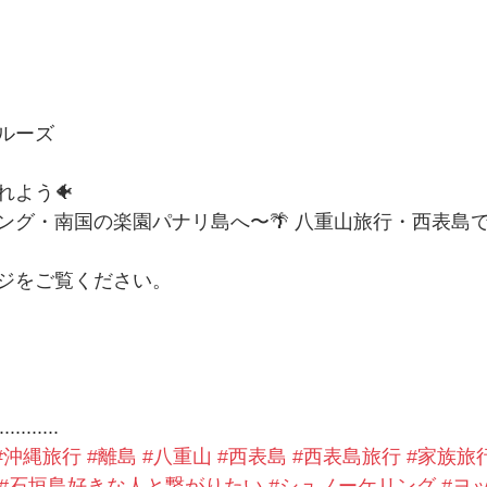
ルーズ
れよう🐠
ング・南国の楽園パナリ島へ〜🌴 八重山旅行・西表島
ジをご覧ください。
...........
#沖縄旅行
#離島
#八重山
#西表島
#西表島旅行
#家族旅
#石垣島好きな人と繋がりたい
#シュノーケリング
#ヨ