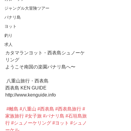
ジャングル大冒険ツアー
パナリ島
ヨット
釣り
求人
カタマランヨット・西表島シュノーケ
リング
ようこそ南国の楽園パナリ島へ〜
 八重山旅行・西表島
西表島 KEN GUIDE
http://www.kenguide.info
#離島
#八重山
#西表島
#西表島旅行
#
家族旅行
#女子旅
#パナリ島
#石垣島旅
行
#シュノーケリング
#ヨット
#シュノ
ーケル