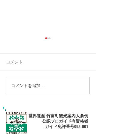
コメント
コメントを追加…
ゴールデンウィークは南
パナリ島シュノ
の島で新しい自分に出逢
グ・大自然の中でNa
fitness✨
おう〜✨パナリ島シュノ
ーケリング
世界遺産 竹富町観光案内人条例
公認プロガイド有資格者
​ガイド免許番号095-001​​