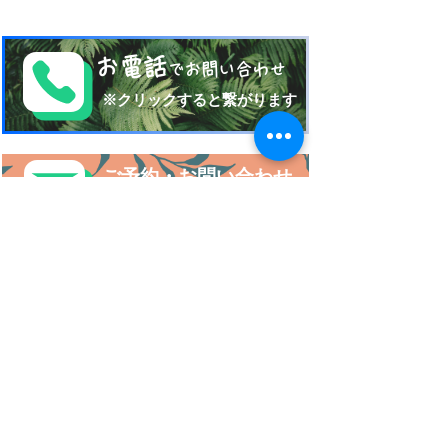
お電話
でお問い合わせ
​※クリックすると繋がります
ご予約・お問い合わせ
​※クリックするとメールです
西表島 KEN
G
UIDE
イリオモテジマ・ケンガイド
〒907-1434
沖縄県八重山郡竹富町南風見189-2
Taketomi Okinawa Japan
TEL 080-17151704
FAX
098-993-7659
営業時間am10:00~pm21:00
mail:
kenguide55@gmail.com