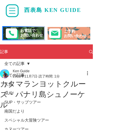
西表島 KEN GUIDE
・
ケンガイド
お電話で
ご予約
お問い合わせ
お問い合わせ
記事
全ての記事
Ken Guide
全ての記事
2018年11月7日
読了時間: 1分
カタマランヨットクルー
天気
ズ・パナリ島シュノーケ
SUP/
SUP・サップツアー
ル
南国だより
スペシャル大冒険ツアー
カヌーツアー