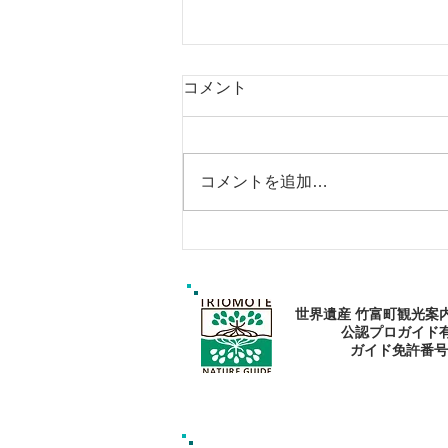
コメント
コメントを追加…
西表島おすすめスポットツア
ー・マングローブカヌー：森
で心と身体を癒そう
世界遺産 竹富町観光案
公認プロガイド
​ガイド免許番号095