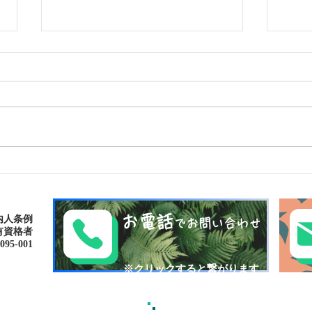
島旅で素敵な出逢い&冒険
ゴー
へ〜🍍西表島カヌー
秘境
お電話
内人条例
でお問い合わせ
有資格者
-001​​
​※クリックすると繋がります