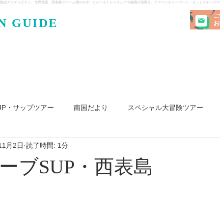
観光アクティビティ、世界遺産、西表島ツアー人気のSUP・カヌー＆トレッキングで秘境の滝巡り、アドベンチャーボート・ヨットクルーズ
ご
N GUIDE
・ケンガ
お
UP・サップツアー
南国だより
スペシャル大冒険ツアー
11月2日
読了時間: 1分
リ島
ヨット
釣り
求人
ーブSUP・西表島