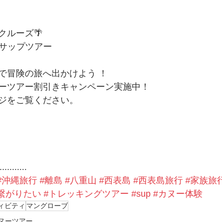
ルーズ🌴 
・サップツアー
で冒険の旅へ出かけよう ！
ーツアー割引きキャンペーン実施中！
ジをご覧ください。
...........
#沖縄旅行
#離島
#八重山
#西表島
#西表島旅行
#家族旅
繋がりたい
#トレッキングツアー
#sup
#カヌー体験
ィビティ
マングローブ
ヌーツアー