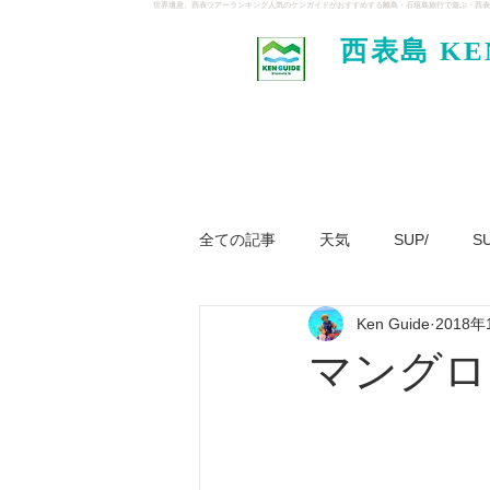
世界遺産、西表ツアーランキング人気のケンガイドがおすすめする離島・石垣島旅行で遊ぶ・西表
西表島 KE
イド
全ての記事
天気
SUP/
S
Ken Guide
2018年
ジャングル大冒険ツアー
パナ
マングロ