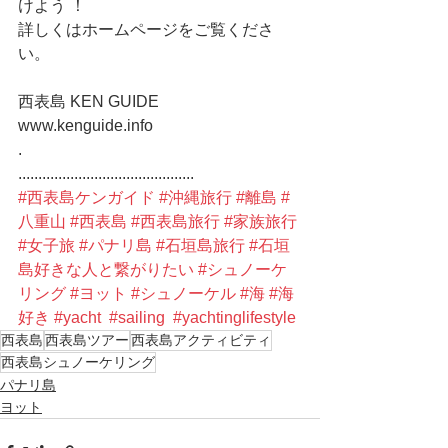
けよう ！
詳しくはホームページをご覧くださ
い。
西表島 KEN GUIDE
www.kenguide.info
.
............................................
#西表島ケンガイド
#沖縄旅行
#離島
#
八重山
#西表島
#西表島旅行
#家族旅行
#女子旅
#パナリ島
#石垣島旅行
#石垣
島好きな人と繋がりたい
#シュノーケ
リング
#ヨット
#シュノーケル
#海
#海
好き
#yacht
#sailing
#yachtinglifestyle
西表島
西表島ツアー
西表島アクティビティ
西表島シュノーケリング
パナリ島
ヨット