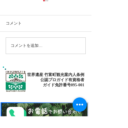
コメント
コメントを追加…
ゴールデンウィークは南
パナリ島シュノ
の島で新しい自分に出逢
グ・大自然の中でNa
fitness✨
おう〜✨パナリ島シュノ
ーケリング
世界遺産 竹富町観光案内人条例
公認プロガイド有資格者
​ガイド免許番号095-001​​
お電話
でお問い合わせ
​※クリックすると繋がります