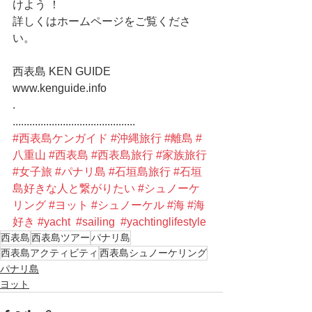
けよう ！
詳しくはホームページをご覧くださ
い。
西表島 KEN GUIDE
www.kenguide.info
.
............................................
#西表島ケンガイド
#沖縄旅行
#離島
#
八重山
#西表島
#西表島旅行
#家族旅行
#女子旅
#パナリ島
#石垣島旅行
#石垣
島好きな人と繋がりたい
#シュノーケ
リング
#ヨット
#シュノーケル
#海
#海
好き
#yacht
#sailing
#yachtinglifestyle
西表島
西表島ツアー
パナリ島
西表島アクティビティ
西表島シュノーケリング
パナリ島
ヨット