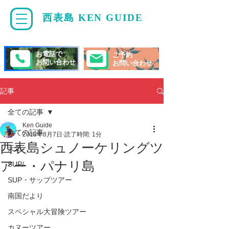
西表島 KEN GUIDE
・
ケンガイド
お電話で
ご予約
お問い合わせ
お問い合わせ
記事
全ての記事
Ken Guide
全ての記事
2018年8月7日
読了時間: 1分
西表島シュノーケリングツ
天気
アー・パナリ島
SUP/
SUP・サップツアー
南国だより
スペシャル大冒険ツアー
カヌーツアー