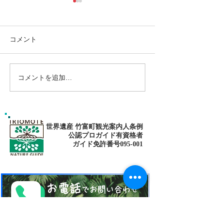
コメント
コメントを追加…
ゴールデンウィークは南
パナリ島シュノ
の島で新しい自分に出逢
グ・大自然の中でNa
fitness✨
おう〜✨パナリ島シュノ
ーケリング
世界遺産 竹富町観光案内人条例
公認プロガイド有資格者
​ガイド免許番号095-001​​
お電話
でお問い合わせ
​※クリックすると繋がります