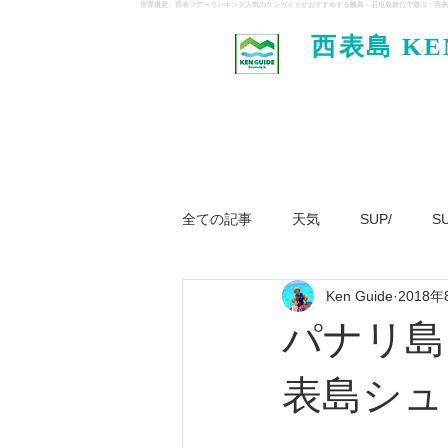
世界遺産、西表ツアーランキング人気のケンガイドがおすすめする離島・石垣島旅行で遊ぶ・西表
西表島 KE
イド
全ての記事
天気
SUP/
S
Ken Guide
2018年
ジャングル大冒険ツアー
パナ
パナリ島
表島シュ