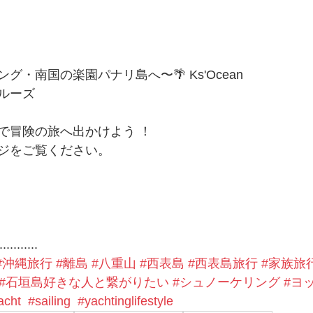
・南国の楽園パナリ島へ〜🌴 Ks'Ocean 
ルーズ
で冒険の旅へ出かけよう ！
ジをご覧ください。
...........
#沖縄旅行
#離島
#八重山
#西表島
#西表島旅行
#家族旅
#石垣島好きな人と繋がりたい
#シュノーケリング
#ヨ
acht
#sailing
#yachtinglifestyle