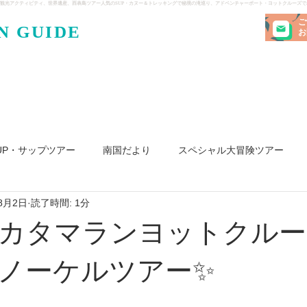
観光アクティビティ、世界遺産、西表島ツアー人気のSUP・カヌー＆トレッキングで秘境の滝巡り、アドベンチャーボート・ヨットクルーズ
ご
N GUIDE
・ケンガ
お
UP・サップツアー
南国だより
スペシャル大冒険ツアー
8月2日
読了時間: 1分
リ島
ヨット
釣り
求人
カタマランヨットクルー
ノーケルツアー✨