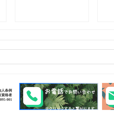
ゴールデンウィークは南の島
パナ
で新しい自分に出逢おう〜✨
大自然
パナリ島シュノーケリング
お電話
内人条例
でお問い合わせ
有資格者
-001​​
​※クリックすると繋がります