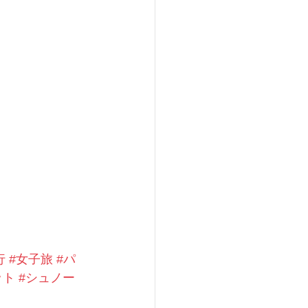
行
#女子旅
#パ
ット
#シュノー