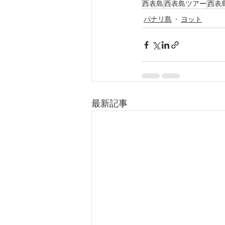
西表島
西表島ツアー
西表
パナリ島
ヨット
最新記事