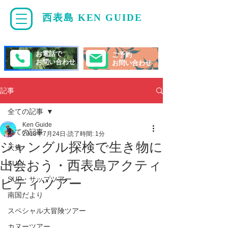
西表島 KEN GUIDE
・
ケンガイド
お電話で
ご予約
お問い合わせ
お問い合わせ
記事
全ての記事
Ken Guide
全ての記事
2018年7月24日
読了時間: 1分
ジャングル探検で生き物に
天気
出会おう・西表島アクティ
SUP/
SUP・サップツアー
ビティツアー
南国だより
スペシャル大冒険ツアー
カヌーツアー