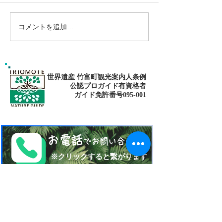
コメントを追加…
島旅で素敵な出逢い&冒険
ゴールデンウィ
へ〜🍍西表島カヌー
旅で秘境探検〜
カヌー
世界遺産 竹富町観光案内人条例
公認プロガイド有資格者
​ガイド免許番号095-001​​
お電話
でお問い合わせ
​※クリックすると繋がります
ご予約・お問い合わせ
​※クリックするとメールです