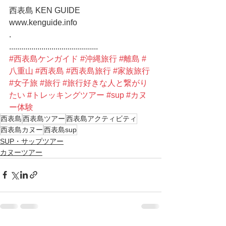
西表島 KEN GUIDE
www.kenguide.info
.
............................................
#西表島ケンガイド
#沖縄旅行
#離島
#
八重山
#西表島
#西表島旅行
#家族旅行
#女子旅
#旅行
#旅行好きな人と繋がり
たい
#トレッキングツアー
#sup
#カヌ
ー体験
西表島
西表島ツアー
西表島アクティビティ
西表島カヌー
西表島sup
SUP・サップツアー
カヌーツアー