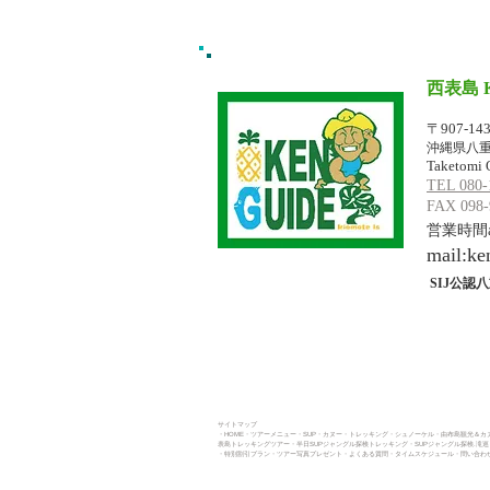
西表島 
イリオモテジ
〒907-14
沖縄県八重
Taketomi 
TEL 080-
FAX 098-
営業時間am
mail:
ke
SIJ公認八
サイトマップ
・HOME
・ツアーメニュー
・SUP
・カヌー
・トレッキング​
・シュノーケル・
由布島観光＆カヌ
表島トレッキングツアー・
半日SUPジャングル探検トレッキング
・
SUPジャングル探検.滝
・
特別割引プラン
・
ツアー写真プレゼント
・よくある質問
・タイムスケジュール
・問い合わせ