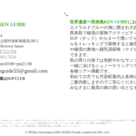
世界遺産〜西表島KEN
G
UIDEに
KEN
G
UIDE
エメラルドブルーの海に囲まれ大
マ・ケンガイド
西表島で秘境の冒険アクティビテ
34
SUP（サップ）やカヌーで漕いで
山郡竹富町南風見189-2
ルをトレッキングで探検すると秘
Okinawa Japan
や秘境の奥地へ鍾乳洞探検（ケイ
17151704
できます。
993-7659
島の周りの海では色鮮やかなサン
10:00~pm21:00
一緒に泳げるシュノーケリングツ
nguide55@gmail.com
各種ツアー満載です。
初めての方でも竹富町案内人条例
重山SUP CLUB
ご案内致しますのでご安心くださ
みなさまに最高の旅の思い出とな
ーorSUPツアー
・
半日ツアー
・
カヌーorSUP＆カタマランヨットクルーズツアー・
サンセットカタマランヨットクルーズ・
星砂の浜観光＆カヌーorSUPツアー・
島旅
巡り＆シャワートレッキング
・
SUP・ジャングル探検.滝巡り＆バラス島シュノーケル・
SUP・秘境トレッキング滝巡り＆由布島観光ツアー
・申込み​
・ガイド紹介
・おすすめ離島情報
・八重山諸島の紹介
・求人募集
・プライバシーポリシー
© 2013by Iriomotejima KEN GUIDE.Proudly created with
Wix.com