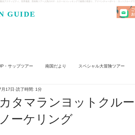
観光アクティビティ、世界遺産、西表島ツアー人気のSUP・カヌー＆トレッキングで秘境の滝巡り、アドベンチャーボート・ヨットクルーズ
ご
N GUIDE
・ケンガ
お
UP・サップツアー
南国だより
スペシャル大冒険ツアー
7月17日
読了時間: 1分
リ島
ヨット
釣り
求人
カタマランヨットクルー
ノーケリング