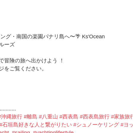
グ・南国の楽園パナリ島へ〜🌴 Ks'Ocean 
ルーズ
で冒険の旅へ出かけよう ！
ジをご覧ください。
...........
#沖縄旅行
#離島
#八重山
#西表島
#西表島旅行
#家族旅
#石垣島好きな人と繋がりたい
#シュノーケリング
#ヨ
acht
#sailing
#yachtinglifestyle