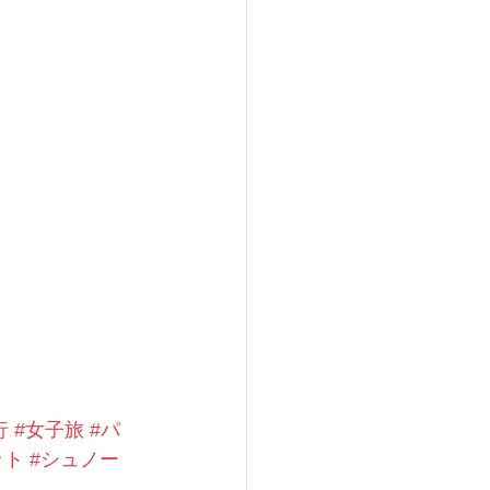
行
#女子旅
#パ
ット
#シュノー