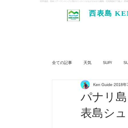
世界遺産、西表ツアーランキング人気のケンガイドがおすすめする離島・石垣島旅行で遊ぶ・西表
西表島 KE
イド
全ての記事
天気
SUP/
S
Ken Guide
2018年
ジャングル大冒険ツアー
パナ
パナリ島
表島シュ