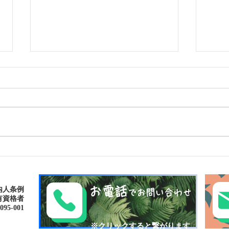
ゴールデンウィークは南の島
パナ
で新しい自分に出逢おう〜✨
大自然
パナリ島シュノーケリング
お電話
内人条例
でお問い合わせ
有資格者
-001​​
​※クリックすると繋がります