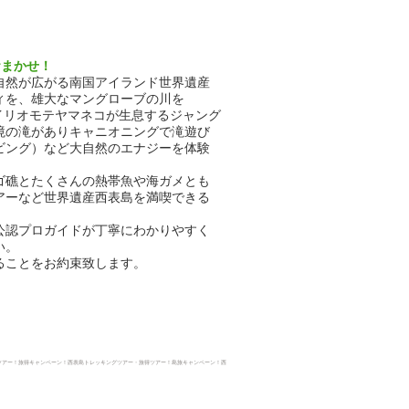
おまかせ！
自然が広がる南国アイランド世界遺産
ィを、雄大なマングローブの川を
イリオモテヤマネコが生息するジャング
境の滝がありキャニオニングで滝遊び
ビング）など大自然のエナジーを体験
ゴ礁とたくさんの熱帯魚や海ガメとも
アーなど世界遺産西表島を満喫できる
公認プロガイドが丁寧にわかりやすく
い。
ることをお約束致します。
ツアー！旅得キャンペーン！西表島トレッキングツアー・
旅得ツアー！島旅キャンペーン！西