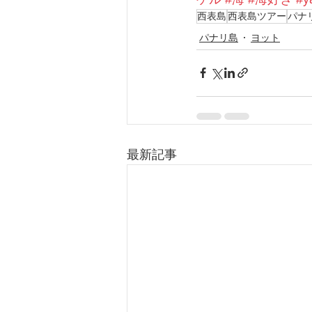
西表島
西表島ツアー
パナ
パナリ島
ヨット
最新記事