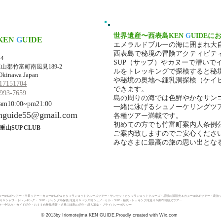
世界遺産〜西表島KEN
G
UIDEに
KEN
G
UIDE
エメラルドブルーの海に囲まれ大
マ・ケンガイド
西表島で秘境の冒険アクティビテ
34
SUP（サップ）やカヌーで漕いで
山郡竹富町南風見189-2
ルをトレッキングで探検すると秘
Okinawa Japan
や秘境の奥地へ鍾乳洞探検（ケイ
17151704
できます。
993-7659
島の周りの海では色鮮やかなサン
10:00~pm21:00
一緒に泳げるシュノーケリングツ
nguide55@gmail.com
各種ツアー満載です。
初めての方でも竹富町案内人条例
重山SUP CLUB
ご案内致しますのでご安心くださ
みなさまに最高の旅の思い出とな
ーorSUPツアー
・
半日ツアー
・
カヌーorSUP＆カタマランヨットクルーズツアー・
サンセットカタマランヨットクルーズ・
星砂の浜観光＆カヌーorSUPツアー・
島旅
巡り＆シャワートレッキング
・
SUP・ジャングル探検.滝巡り＆バラス島シュノーケル・
SUP・秘境トレッキング滝巡り＆由布島観光ツアー
・申込み​
・ガイド紹介
・おすすめ離島情報
・八重山諸島の紹介
・求人募集
・プライバシーポリシー
© 2013by Iriomotejima KEN GUIDE.Proudly created with
Wix.com