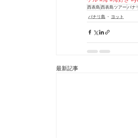
西表島
西表島ツアー
パナ
パナリ島
ヨット
最新記事