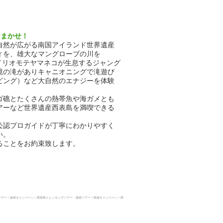
おまかせ！
自然が広がる南国アイランド世界遺産
ィを、雄大なマングローブの川を
イリオモテヤマネコが生息するジャング
境の滝がありキャニオニングで滝遊び
ビング）など大自然のエナジーを体験
ゴ礁とたくさんの熱帯魚や海ガメとも
アーなど世界遺産西表島を満喫できる
公認プロガイドが丁寧にわかりやすく
い。
ることをお約束致します。
ツアー！旅得キャンペーン！西表島トレッキングツアー・
旅得ツアー！島旅キャンペーン！西