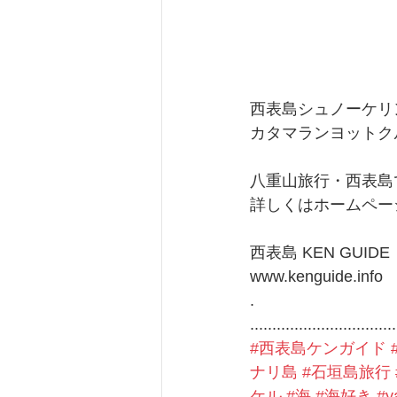
西表島シュノーケリング
カタマランヨットク
八重山旅行・西表島
詳しくはホームペー
西表島 KEN GUIDE
www.kenguide.info
.
.................................
#西表島ケンガイド
ナリ島
#石垣島旅行
ケル
#海
#海好き
#y