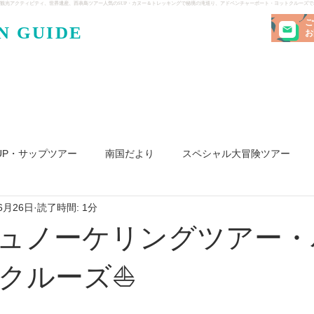
観光アクティビティ、世界遺産、西表島ツアー人気のSUP・カヌー＆トレッキングで秘境の滝巡り、アドベンチャーボート・ヨットクルーズ
ご
N GUIDE
・ケンガ
お
UP・サップツアー
南国だより
スペシャル大冒険ツアー
6月26日
読了時間: 1分
リ島
ヨット
釣り
求人
ュノーケリングツアー・
クルーズ⛵️