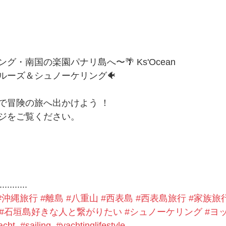
・南国の楽園パナリ島へ〜🌴 Ks'Ocean 
ルーズ＆シュノーケリング🐠
で冒険の旅へ出かけよう ！
ジをご覧ください。
...........
#沖縄旅行
#離島
#八重山
#西表島
#西表島旅行
#家族旅
#石垣島好きな人と繋がりたい
#シュノーケリング
#ヨ
acht
#sailing
#yachtinglifestyle