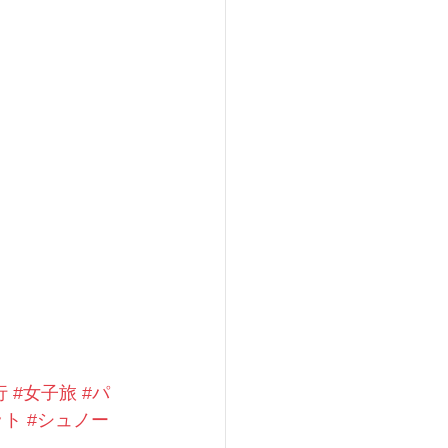
行
#女子旅
#パ
ット
#シュノー