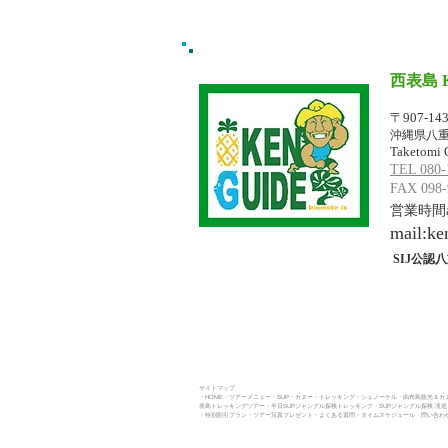
西表島 
イリオモテジ
〒907-14
沖縄県八重
Taketomi 
TEL 080-
FAX 098-
営業時間am
mail:
ke
SIJ公認八
サイトマップ
・HOME
・ツアーメニュー
・SUP
・カヌー
・トレッキング​
・シュノーケル・
由布島観光＆カヌ
表島トレッキングツアー・
半日SUPジャングル探検トレッキング
・
SUPジャングル探検.滝
・
特別割引プラン
・
ツアー写真プレゼント
・よくある質問
・タイムスケジュール
・問い合わせ