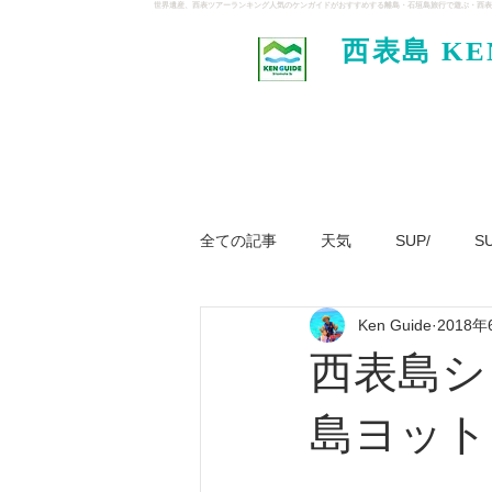
世界遺産、西表ツアーランキング人気のケンガイドがおすすめする離島・石垣島旅行で遊ぶ・西表
西表島 KE
イド
全ての記事
天気
SUP/
S
Ken Guide
2018年
ジャングル大冒険ツアー
パナ
西表島シ
島ヨット