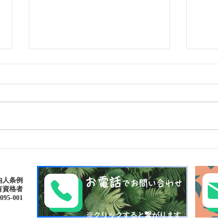
ゴールデンウィークは南の島
パナ
で新しい自分に出逢おう〜✨
大自然
パナリ島シュノーケリング
お電話
内人条例
でお問い合わせ
有資格者
-001​​
​※クリックすると繋がります