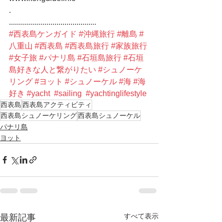
.
............................................
#西表島ケンガイド
#沖縄旅行
#離島
#
八重山
#西表島
#西表島旅行
#家族旅行
#女子旅
#パナリ島
#石垣島旅行
#石垣
島好きな人と繋がりたい
#シュノーケ
リング
#ヨット
#シュノーケル
#海
#海
好き
#yacht
#sailing
#yachtinglifestyle
西表島
西表島アクティビティ
西表島シュノーケリング
西表島シュノーケル
パナリ島
ヨット
すべて表示
最新記事