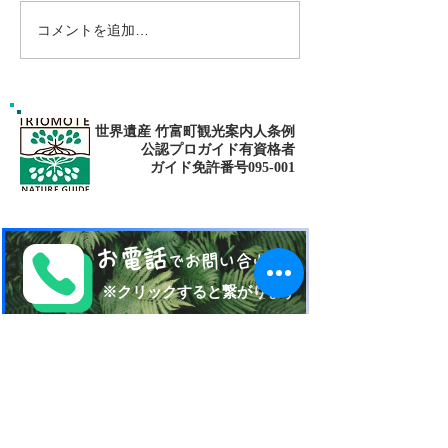
コメントを追加…
ゴールデンウィークは南
パナリ島シュノ
の島で新しい自分に出逢
グ・大自然の中でNa
fitness✨
おう〜✨パナリ島シュノ
ーケリング
世界遺産 竹富町観光案内人条例
公認プロガイド有資格者
​ガイド免許番号095-001​​
お電話
でお問い合わせ
​※クリックすると繋がります
ご予約・お問い合わせ
​※クリックするとメールです