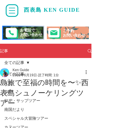
西表島 KEN GUIDE
・
ケンガイド
お電話で
ご予約
お問い合わせ
お問い合わせ
記事
全ての記事
Ken Guide
全ての記事
2018年6月19日
読了時間: 1分
島旅で至福の時間を〜✨西
天気
表島シュノーケリングツ
SUP/
SUP・サップツアー
アー
南国だより
スペシャル大冒険ツアー
カヌーツアー