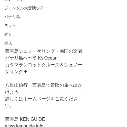
ジャングル大冒険ツアー
パナリ島
ヨット
釣り
求人
西表島シュノーケリング・南国の楽園
パナリ島へ〜🌴 Ks'Ocean 
カタマランヨットクルーズ＆シュノー
ケリング🐠
八重山旅行・西表島で冒険の旅へ出か
けよう ！
詳しくはホームページをご覧くださ
い。
西表島 KEN GUIDE
www.kenguide.info