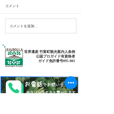
コメント
コメントを追加…
島旅で素敵な出逢い&冒険
ゴールデンウィ
へ〜🍍西表島カヌー
旅で秘境探検〜
カヌー
世界遺産 竹富町観光案内人条例
公認プロガイド有資格者
​ガイド免許番号095-001​​
お電話
でお問い合わせ
​※クリックすると繋がります
ご予約・お問い合わせ