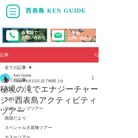
西表島 KEN GUIDE
・
ケンガイド
お電話で
ご予約
お問い合わせ
お問い合わせ
記事
全ての記事
Ken Guide
全ての記事
2018年6月15日
読了時間: 1分
秘境の滝でエナジーチャー
天気
ジ✨西表島アクティビティ
SUP/
SUP・サップツアー
ツアー
南国だより
スペシャル大冒険ツアー
カヌーツアー