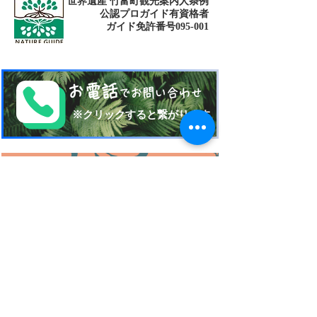
世界遺産 竹富町観光案内人条例
公認プロガイド有資格者
​ガイド免許番号095-001​​
お電話
でお問い合わせ
​※クリックすると繋がります
ご予約・お問い合わせ
​※クリックするとメールです
西表島 KEN
G
UIDE
イリオモテジマ・ケンガイド
〒907-1434
沖縄県八重山郡竹富町南風見189-2
Taketomi Okinawa Japan
TEL 080-17151704
FAX
098-993-7659