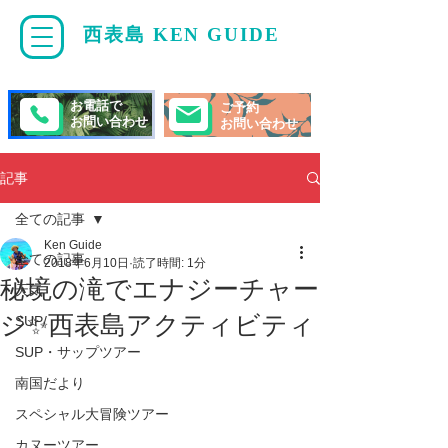
西表島 KEN GUIDE
・
ケンガイド
お電話で
ご予約
お問い合わせ
お問い合わせ
記事
全ての記事
Ken Guide
全ての記事
2018年6月10日
読了時間: 1分
秘境の滝でエナジーチャー
天気
ジ✨西表島アクティビティ
SUP/
SUP・サップツアー
南国だより
スペシャル大冒険ツアー
カヌーツアー