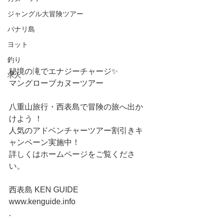
ジャングル大冒険ツアー
パナリ島
ヨット
釣り
秘境の滝でエナジーチャージ✨
求人
マングローブカヌーツアー
八重山旅行・西表島で冒険の旅へ出か
けよう ！
人気のアドベンチャーツアー割引きキ
ャンペーン実施中！
詳しくはホームページをご覧くださ
い。
西表島 KEN GUIDE
www.kenguide.info
.