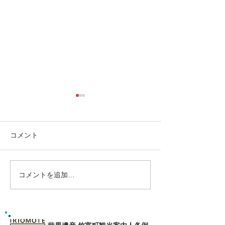
コメント
コメントを追加…
島旅で素敵な出逢い&冒険
ゴールデンウィ
へ〜🍍西表島カヌー
旅で秘境探検〜
カヌー