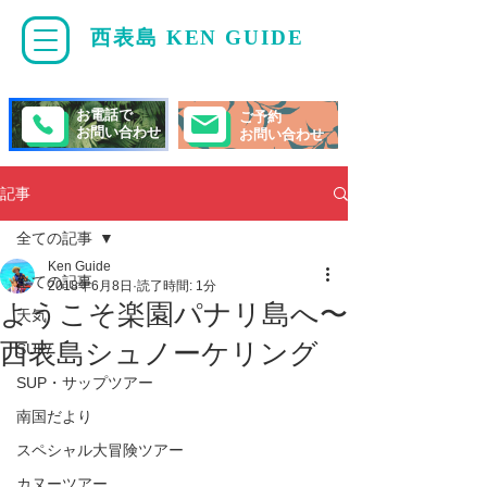
西表島 KEN GUIDE
・
ケンガイド
お電話で
ご予約
お問い合わせ
お問い合わせ
記事
全ての記事
Ken Guide
全ての記事
2018年6月8日
読了時間: 1分
ようこそ楽園パナリ島へ〜
天気
西表島シュノーケリング
SUP/
SUP・サップツアー
南国だより
スペシャル大冒険ツアー
カヌーツアー