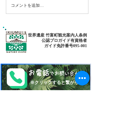
コメントを追加…
ゴールデンウィークは南
パナリ島シュノ
の島で新しい自分に出逢
グ・大自然の中でNa
fitness✨
おう〜✨パナリ島シュノ
ーケリング
世界遺産 竹富町観光案内人条例
公認プロガイド有資格者
​ガイド免許番号095-001​​
お電話
でお問い合わせ
​※クリックすると繋がります
ご予約・お問い合わせ
​※クリックするとメールです