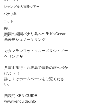
ジャングル大冒険ツアー
パナリ島
ヨット
釣り
南国の楽園パナリ島へ〜🌴 Ks'Ocean 
求人
西表島シュノーケリング
カタマランヨットクルーズ＆シュノー
ケリング🐠
八重山旅行・西表島で冒険の旅へ出か
けよう ！
詳しくはホームページをご覧くださ
い。
西表島 KEN GUIDE
www.kenguide.info