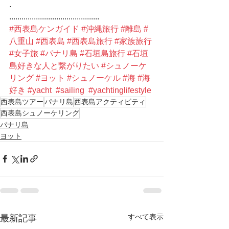
.
............................................
#西表島ケンガイド
#沖縄旅行
#離島
#
八重山
#西表島
#西表島旅行
#家族旅行
#女子旅
#パナリ島
#石垣島旅行
#石垣
島好きな人と繋がりたい
#シュノーケ
リング
#ヨット
#シュノーケル
#海
#海
好き
#yacht
#sailing
#yachtinglifestyle
西表島ツアー
パナリ島
西表島アクティビティ
西表島シュノーケリング
パナリ島
ヨット
すべて表示
最新記事