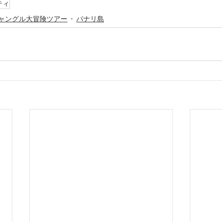
ティ
ャングル大冒険ツアー
パナリ島