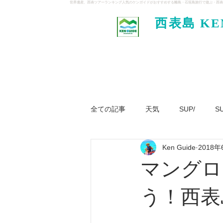
世界遺産、西表ツアーランキング人気のケンガイドがおすすめする離島・石垣島旅行で遊ぶ・西表
西表島 KE
イド
全ての記事
天気
SUP/
S
Ken Guide
2018年
ジャングル大冒険ツアー
パナ
マングロ
う！西表