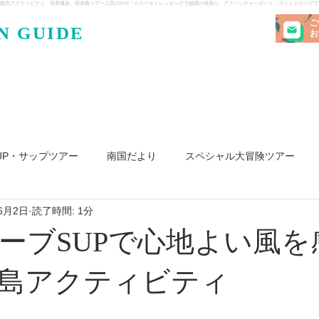
観光アクティビティ、世界遺産、西表島ツアー人気のSUP・カヌー＆トレッキングで秘境の滝巡り、アドベンチャーボート・ヨットクルーズ
ご
N GUIDE
・ケンガ
お
UP・サップツアー
南国だより
スペシャル大冒険ツアー
6月2日
読了時間: 1分
リ島
ヨット
釣り
求人
ーブSUPで心地よい風を
島アクティビティ