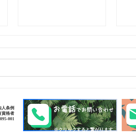
マングローブsupで癒しの旅
ゴー
を〜🌴
で新
パナ
お電話
内人条例
でお問い合わせ
有資格者
-001​​
​※クリックすると繋がります