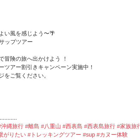
い風を感じよう〜🌴 
・サップツアー
で冒険の旅へ出かけよう ！
ーツアー割引きキャンペーン実施中！
ジをご覧ください。
...........
#沖縄旅行
#離島
#八重山
#西表島
#西表島旅行
#家族旅
繋がりたい
#トレッキングツアー
#sup
#カヌー体験