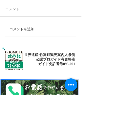
コメント
コメントを追加…
島旅で素敵な出逢い&冒険
ゴールデンウィ
へ〜🍍西表島カヌー
旅で秘境探検〜
カヌー
世界遺産 竹富町観光案内人条例
公認プロガイド有資格者
​ガイド免許番号095-001​​
お電話
でお問い合わせ
​※クリックすると繋がります