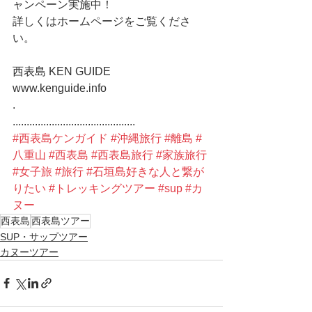
ャンペーン実施中！
詳しくはホームページをご覧くださ
い。
西表島 KEN GUIDE
www.kenguide.info
.
............................................
#西表島ケンガイド
#沖縄旅行
#離島
#
八重山
#西表島
#西表島旅行
#家族旅行
#女子旅
#旅行
#石垣島好きな人と繋が
りたい
#トレッキングツアー
#sup
#カ
ヌー
西表島
西表島ツアー
SUP・サップツアー
カヌーツアー