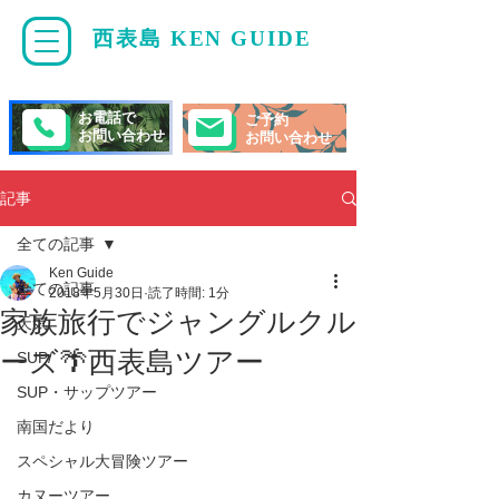
西表島 KEN GUIDE
・
ケンガイド
お電話で
ご予約
お問い合わせ
お問い合わせ
記事
全ての記事
Ken Guide
全ての記事
2018年5月30日
読了時間: 1分
家族旅行でジャングルクル
天気
ーズ🌴西表島ツアー
SUP/
SUP・サップツアー
南国だより
スペシャル大冒険ツアー
カヌーツアー