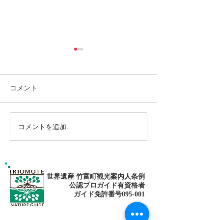
コメント
コメントを追加…
ゴールデンウィークは南
パナリ島シュノ
の島で新しい自分に出逢
グ・大自然の中でNa
fitness✨
おう〜✨パナリ島シュノ
ーケリング
世界遺産 竹富町観光案内人条例
公認プロガイド有資格者
​ガイド免許番号095-001​​