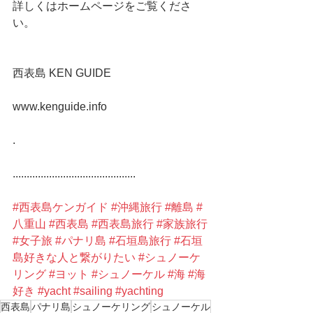
詳しくはホームページをご覧くださ
い。
西表島 KEN GUIDE
www.kenguide.info
.
............................................
#西表島ケンガイド
#沖縄旅行
#離島
#
八重山
#西表島
#西表島旅行
#家族旅行
#女子旅
#パナリ島
#石垣島旅行
#石垣
島好きな人と繋がりたい
#シュノーケ
リング
#ヨット
#シュノーケル
#海
#海
好き
#yacht
#sailing
#yachting
西表島
パナリ島
シュノーケリング
シュノーケル