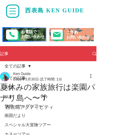
西表島 KEN GUIDE
・
ケンガイド
お電話で
ご予約
お問い合わせ
お問い合わせ
記事
全ての記事
Ken Guide
全ての記事
2018年5月30日
読了時間: 1分
夏休みの家族旅行は楽園パ
天気
ナリ島へ〜🌴
SUP/
SUP・サップツアー
西表島アクティビティ
南国だより
スペシャル大冒険ツアー
カヌーツアー