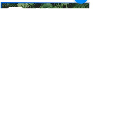
お電話
でお問い合わせ
​※クリックすると繋がります
ご予約・お問い合わせ
​※クリックするとメールです
西表島 KEN
G
UIDE
イリオモテジマ・ケンガイド
〒907-1434
沖縄県八重山郡竹富町南風見189-2
Taketomi Okinawa Japan
TEL 080-17151704
FAX
098-993-7659
営業時間am10:00~pm21:00
mail:
kenguide55@gmail.com
SIJ公認八重山SUP CLUB