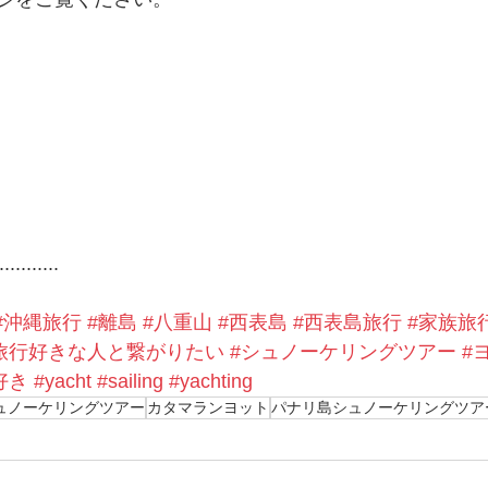
...........
#沖縄旅行
#離島
#八重山
#西表島
#西表島旅行
#家族旅
旅行好きな人と繋がりたい
#シュノーケリングツアー
#
好き
#yacht
#sailing
#yachting
ュノーケリングツアー
カタマランヨット
パナリ島シュノーケリングツア