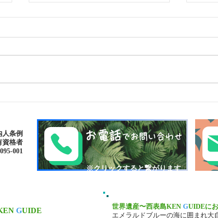
ゴールデンウィークは南の島
パナ
で新しい自分に出逢おう〜✨
大自然
パナリ島シュノーケリング
お電話
内人条例
でお問い合わせ
有資格者
-001​​
​※クリックすると繋がります
世界遺産〜西表島KEN
G
UIDEに
KEN
G
UIDE
エメラルドブルーの海に囲まれ大