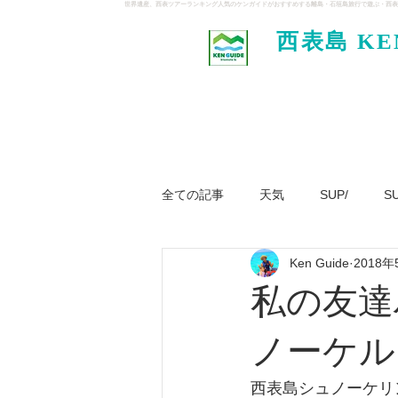
世界遺産、西表ツアーランキング人気のケンガイドがおすすめする離島・石垣島旅行で遊ぶ・西表
西表島 KE
イド
全ての記事
天気
SUP/
S
Ken Guide
2018年
ジャングル大冒険ツアー
パナ
私の友達
ノーケル
西表島シュノーケリ