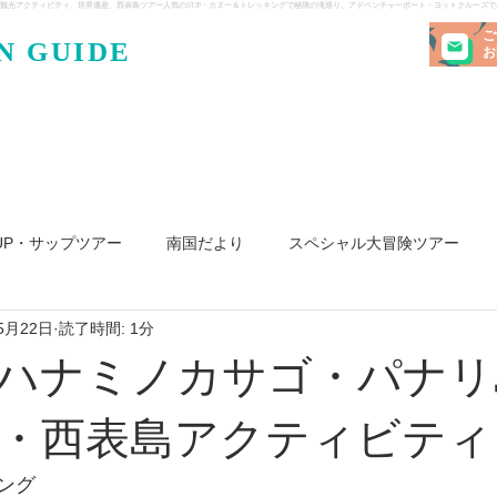
観光アクティビティ、世界遺産、西表島ツアー人気のSUP・カヌー＆トレッキングで秘境の滝巡り、アドベンチャーボート・ヨットクルーズ
ご
N GUIDE
・ケンガ
お
UP・サップツアー
南国だより
スペシャル大冒険ツアー
5月22日
読了時間: 1分
リ島
ヨット
釣り
求人
ハナミノカサゴ・パナリ
・西表島アクティビティ
ング