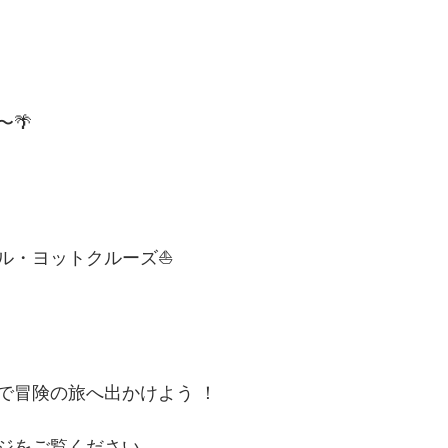
🌴
ル・ヨットクルーズ⛵️
で冒険の旅へ出かけよう ！
ジをご覧ください。