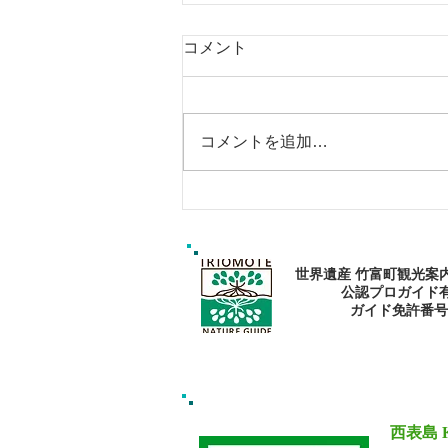
コメント
コメントを追加…
エメラルドブルーの海で過ご
そう〜🏝
世界遺産 竹富町観光案
公認プロガイド
​ガイド免許番号095
西表島 