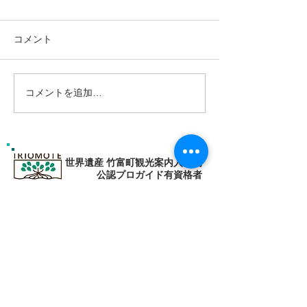
コメント
ようこそ楽園パ
コメントを追加…
パナリブルーに癒されよ
う〜西表島シュノーケリ
ング
世界遺産 竹富町観光案内人条例
公認プロガイド有資格者
​ガイド免許番号095-001​​
お電話
でお問い合わせ
​※クリックすると繋がります