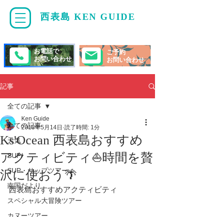
西表島 KEN GUIDE
・
ケンガイド
お電話で
ご予約
お問い合わせ
お問い合わせ
記事
全ての記事
Ken Guide
全ての記事
2018年5月14日
読了時間: 1分
Ks'Ocean 西表島おすすめ
天気
アクティビティ⛵️時間を贅
SUP/
SUP・サップツアー
沢に使おう🌴
南国だより
西表島おすすめアクティビティ
スペシャル大冒険ツアー
カヌーツアー