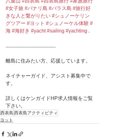
八重山
#西表島
#西表島旅行
#家族旅行
#女子旅
#パナリ島
#バラス島
#旅行好
きな人と繋がりたい
#シュノーケリン
グツアー
#ヨット
#シュノーケル体験
#
海
#海好き
#yacht
#sailing
#yachting
 .
........................................
離島に住みたい方、応援しています。
ネイチャーガイド、アシスト募集中で
す。
詳しくはケンガイドHP求人情報をご覧
下さい。 
西表島
西表島アクティビティ
ヨット