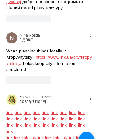
духовці
 добре пояснено, як отримати 
ніжний смак і рівну текстуру.
いいね！
返信
Nina Rozda
1月08日
When planning things locally in 
Kropyvnytskyi, 
https://www.link.ua/city/kropy
vnitskiy/
 helps keep city information 
structured.
いいね！
返信
Steven Like a Boss
2025年7月04日
link
link
link
link
link
link
link
link
link
link
link
link
link
link
link
link
link
link
link
link
link
link
link
link
link
link
link
link
link
link
link
link
link
link
link
link
link
link
link
l