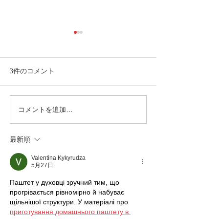
3件のコメント
コメントを追加…
西表島おすすめスポッ
西表島おすすめ
ト・仲間川マングローブ
ット・マングロー
カヌー・鍾乳洞探検（ケ
最新順
イビング）ツアー
Valentina Kykyrudza
5月27日
Паштет у духовці зручний тим, що 
прогрівається рівномірно й набуває 
щільнішої структури. У матеріалі про 
приготування домашнього паштету в 