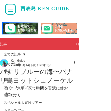
西表島 KEN GUIDE
・
ケンガイド
お電話で
ご予約
お問い合わせ
お問い合わせ
記事
全ての記事
Ken Guide
全ての記事
2018年5月14日
読了時間: 1分
パナリブルーの海〜パナ
天気
リ島ヨットシュノーケル
SUP/
SUP・サップツアー
ヨットクルーズで時間を贅沢に使お
う〜⛵️
南国だより
スペシャル大冒険ツアー
カヌーツアー